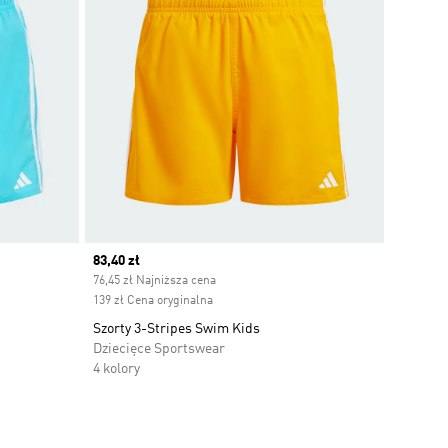
Current price
83,40 zł
76,45 zł Najniższa cena
139 zł Cena oryginalna
Szorty 3-Stripes Swim Kids
Dziecięce Sportswear
4 kolory