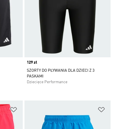
Price
129 zł
SZORTY DO PŁYWANIA DLA DZIECI Z 3
PASKAMI
Dziecięce Performance
Dodaj do listy życzeń
Dodaj do li