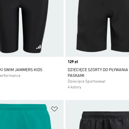
Price
129 zł
I SWIM JAMMERS KIDS
DZIECIĘCE SZORTY DO PŁYWANIA 
Performance
PASKAMI
Dziecięce Sportswear
4 kolory
 życzeń
Dodaj do listy życzeń