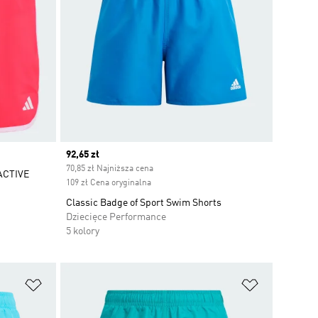
Current price
92,65 zł
70,85 zł Najniższa cena
ACTIVE
109 zł Cena oryginalna
Classic Badge of Sport Swim Shorts
Dziecięce Performance
5 kolory
Dodaj do listy życzeń
Dodaj do li