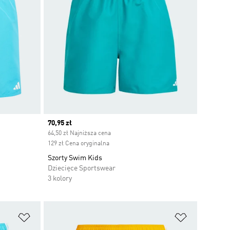
Current price
70,95 zł
64,50 zł Najniższa cena
129 zł Cena oryginalna
Szorty Swim Kids
Dziecięce Sportswear
3 kolory
Dodaj do listy życzeń
Dodaj do li