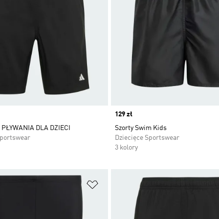
Price
129 zł
 PŁYWANIA DLA DZIECI
Szorty Swim Kids
Sportswear
Dziecięce Sportswear
3 kolory
 życzeń
Dodaj do listy życzeń