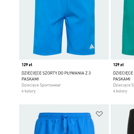
Price
129 zł
Price
129 zł
DZIECIĘCE SZORTY DO PŁYWANIA Z 3
DZIECIĘCE
PASKAMI
PASKAMI
Dziecięce Sportswear
Dziecięce 
4 kolory
4 kolory
Dodaj do listy