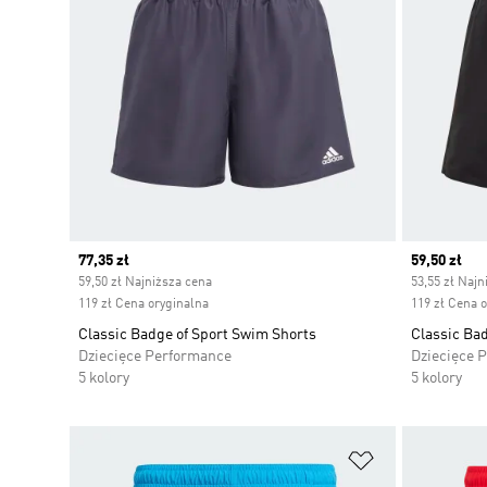
Current price
77,35 zł
Current pr
59,50 zł
59,50 zł Najniższa cena
53,55 zł Najn
119 zł Cena oryginalna
119 zł Cena 
Classic Badge of Sport Swim Shorts
Classic Ba
Dziecięce Performance
Dziecięce 
5 kolory
5 kolory
Dodaj do listy