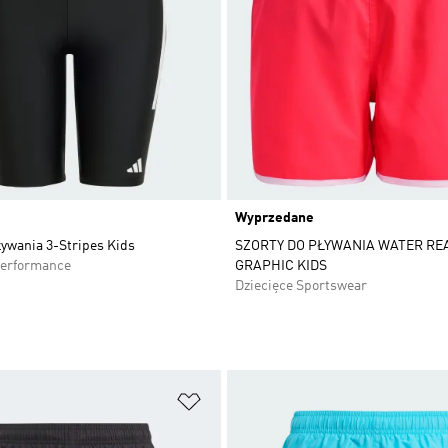
Wyprzedane
ływania 3-Stripes Kids
SZORTY DO PŁYWANIA WATER RE
Performance
GRAPHIC KIDS
Dziecięce Sportswear
 życzeń
Dodaj do listy życzeń