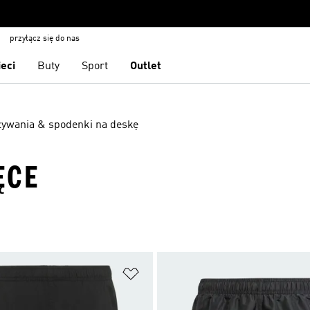
przyłącz się do nas
ieci
Buty
Sport
Outlet
ływania & spodenki na deskę
ĘCE
 życzeń
Dodaj do listy życzeń