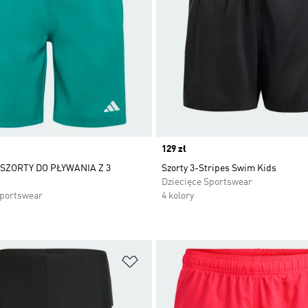
Price
129 zł
 SZORTY DO PŁYWANIA Z 3
Szorty 3-Stripes Swim Kids
Dziecięce Sportswear
Sportswear
4 kolory
 życzeń
Dodaj do listy życzeń