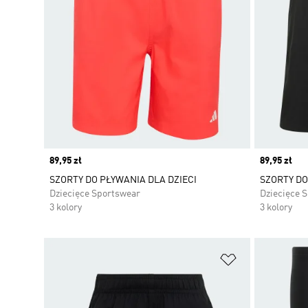
Price
89,95 zł
Price
89,95 zł
SZORTY DO PŁYWANIA DLA DZIECI
SZORTY DO
Dziecięce Sportswear
Dziecięce 
3 kolory
3 kolory
Dodaj do listy