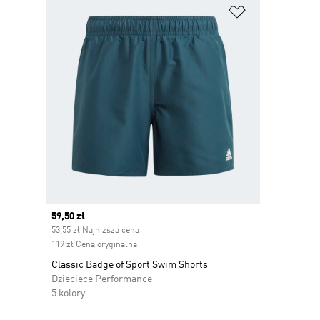
Dodaj do listy
Current price
59,50 zł
53,55 zł Najniższa cena
119 zł Cena oryginalna
Classic Badge of Sport Swim Shorts
Dziecięce Performance
5 kolory