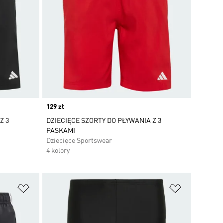
Price
129 zł
Z 3
DZIECIĘCE SZORTY DO PŁYWANIA Z 3
PASKAMI
Dziecięce Sportswear
4 kolory
Dodaj do listy życzeń
Dodaj do li