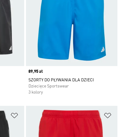
Price
89,95 zł
SZORTY DO PŁYWANIA DLA DZIECI
Dziecięce Sportswear
3 kolory
Dodaj do listy życzeń
Dodaj do li