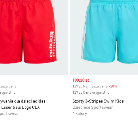
ice
Sale price
103,20 zł
iższa cena
129 zł Najniższa cena
-20%
Discount
oryginalna
129 zł Cena oryginalna
ływania dla dzieci adidas
Szorty 3-Stripes Swim Kids
 Essentials Logo CLX
Dziecięce Sportswear
Sportswear
4 kolory