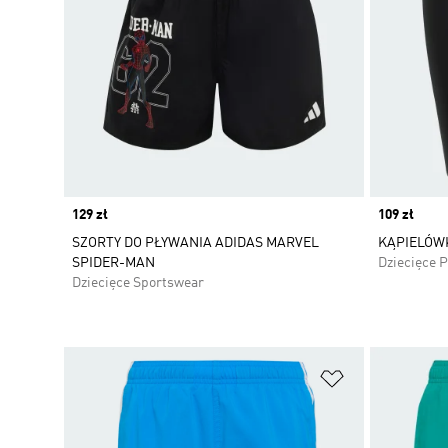
Price
129 zł
Price
109 zł
SZORTY DO PŁYWANIA ADIDAS MARVEL
KĄPIELÓWK
SPIDER-MAN
Dziecięce 
Dziecięce Sportswear
Dodaj do listy