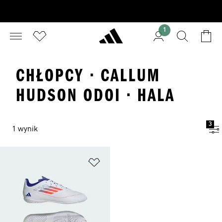
1
CHŁOPCY · CALLUM
HUDSON ODOI · HALA
3
1 wynik
Dodaj do listy życzeń