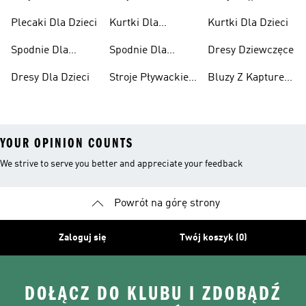
Niemowląt
Dla Dzieci
Dla Dziewcząt
Plecaki Dla Dzieci
Kurtki Dla
Kurtki Dla Dzieci
Dziewcząt
Spodnie Dla
Spodnie Dla
Dresy Dziewczęce
Chłopców
Dziewcząt
Dresy Dla Dzieci
Stroje Pływackie
Bluzy Z Kapturem
Dla Dzieci
Dla Dziewcząt
YOUR OPINION COUNTS
We strive to serve you better and appreciate your feedback
Powrót na górę strony
Zaloguj się
Twój koszyk (0)
DOŁĄCZ DO KLUBU I ZDOBĄDŹ