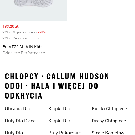
Sale price
183,20 zł
229 zł Najniższa cena
-20%
Discount
229 zł Cena oryginalna
Buty F50 Club IN Kids
Dziecięce Performance
CHLOPCY • CALLUM HUDSON
ODOI • HALA I WIĘCEJ DO
ODKRYCIA
Ubrania Dla
Klapki Dla
Kurtki Chłopięce
Niemowląt
Dziewcząt
Buty Dla Dzieci
Klapki Dla
Dresy Chłopięce
Chłopców
Buty Dla
Buty Piłkarskie
Stroje Kąpielowe