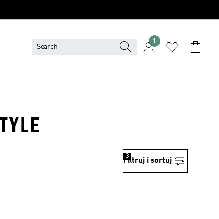
1
TYLE
3
Filtruj i sortuj