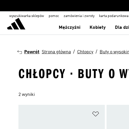
wyszukiwarka sklepów
pomoc
zamówienia i zwroty
karta podarunkowa
Mężczyźni
Kobiety
Dla dz
Powrót
Strona główna
Chłopcy
Buty o wysoki
CHŁOPCY · BUTY O W
2 wyniki
Dodaj do listy