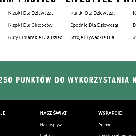
Klapki Dla Dziewcząt
Kurtki Dla Dziewcząt
K
Klapki Dla Chłopców
Spodnie Dla Dziewcząt
D
Buty Piłkarskie Dla Dzieci
Stroje Pływackie Dla
S
Dzieci
D
 250 PUNKTÓW DO WYKORZYSTANIA 
JE
NASZ ŚWIAT
WSPARCIE
Nasz wpływ
Pomoc
Ludzie
Zwroty i refundacja