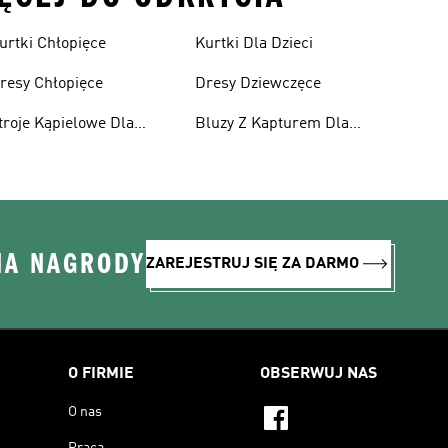
urtki Chłopięce
Kurtki Dla Dzieci
resy Chłopięce
Dresy Dziewczęce
troje Kąpielowe Dla
Bluzy Z Kapturem Dla
ziewcząt
Dziewcząt
NA NAGRODY
ZAREJESTRUJ SIĘ ZA DARMO
O FIRMIE
OBSERWUJ NAS
O nas
Praca