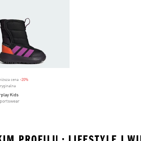
niższa cena
-20%
Discount
oryginalna
rplay Kids
Sportswear
IM PROFILU • LIFESTYLE I W