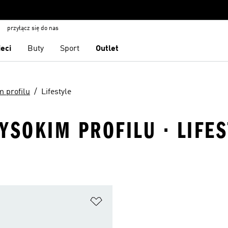
przyłącz się do nas
ieci
Buty
Sport
Outlet
m profilu
Lifestyle
YSOKIM PROFILU · LIFES
 życzeń
Dodaj do listy życzeń