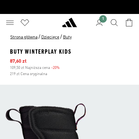
1
/
/
Strona główna
Dziecięce
Buty
BUTY WINTERPLAY KIDS
Ceny na wyprzedaży
87,60 zł
109,50 zł Najniższa cena
-20%
Zniżka
219 zł Cena oryginalna