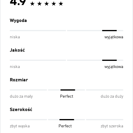
4.9
Wygoda
niska
wyjątkowa
Jakość
niska
wyjątkowa
Rozmiar
dużo za mały
Perfect
dużo za duży
Szerokość
zbyt wąska
Perfect
zbyt szeroka