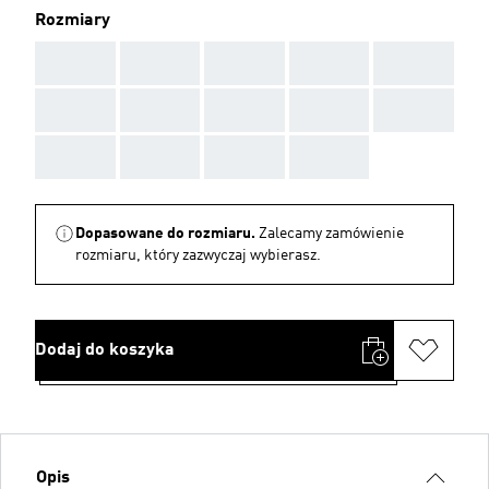
Rozmiary
AAA
AAA
AAA
AAA
AAA
AAA
AAA
AAA
AAA
AAA
AAA
AAA
AAA
AAA
Dopasowane do rozmiaru.
Zalecamy zamówienie
rozmiaru, który zazwyczaj wybierasz.
Dodaj do koszyka
Opis