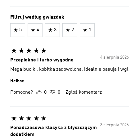
Filtruj według gwiazdek
5
4
3
2
1
4 sierpnia 2026
Przepiękne i turbo wygodne
Mega buciki, kobitka zadowolona, idealnie pasują i wgl
Heihac
Pomocne?
0
0
Zgłoś komentarz
3 sierpnia 2026
Ponadczasowa klasyka z błyszczącym
dodatkiem