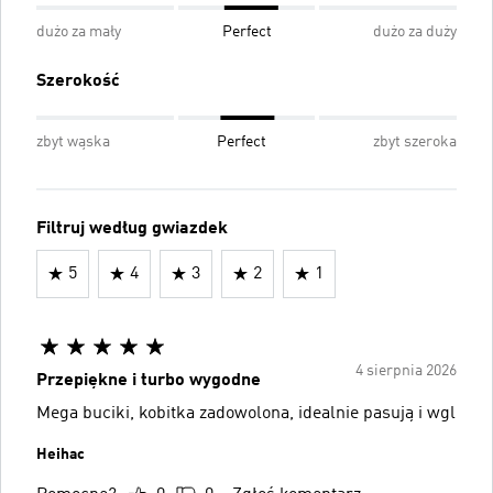
dużo za mały
Perfect
dużo za duży
Szerokość
zbyt wąska
Perfect
zbyt szeroka
Filtruj według gwiazdek
5
4
3
2
1
4 sierpnia 2026
Przepiękne i turbo wygodne
Mega buciki, kobitka zadowolona, idealnie pasują i wgl
Heihac