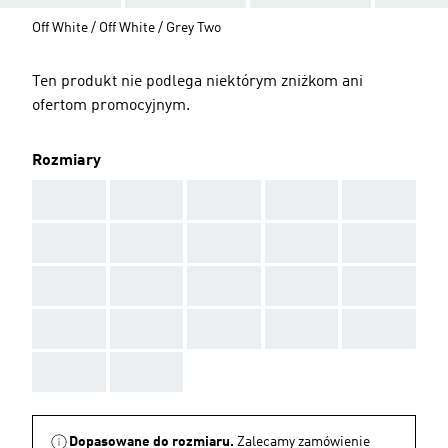
Off White / Off White / Grey Two
Ten produkt nie podlega niektórym zniżkom ani
ofertom promocyjnym.
Rozmiary
AAA
AAA
AAA
AAA
AAA
AAA
AAA
AAA
AAA
AAA
AAA
AAA
AAA
AAA
AAA
AAA
AAA
AAA
AAA
AAA
AAA
AAA
Dopasowane do rozmiaru.
Zalecamy zamówienie