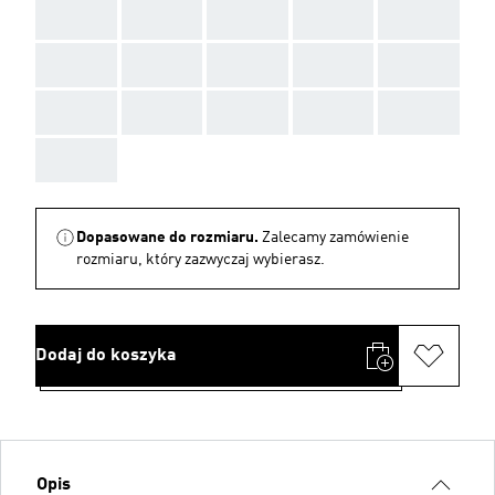
AAA
AAA
AAA
AAA
AAA
AAA
AAA
AAA
AAA
AAA
AAA
AAA
AAA
AAA
AAA
AAA
Dopasowane do rozmiaru.
Zalecamy zamówienie
rozmiaru, który zazwyczaj wybierasz.
Dodaj do koszyka
Opis