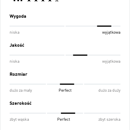
Wygoda
niska
wyjątkowa
Jakość
niska
wyjątkowa
Rozmiar
dużo za mały
Perfect
dużo za duży
Szerokość
zbyt wąska
Perfect
zbyt szeroka