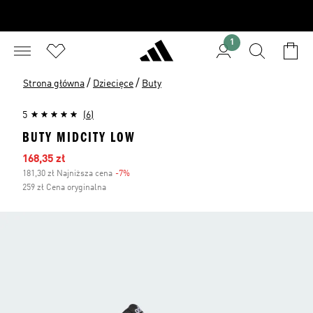
1
/
/
Strona główna
Dziecięce
Buty
5
(6)
BUTY MIDCITY LOW
Ceny na wyprzedaży
168,35 zł
181,30 zł Najniższa cena
-7%
Zniżka
259 zł Cena oryginalna