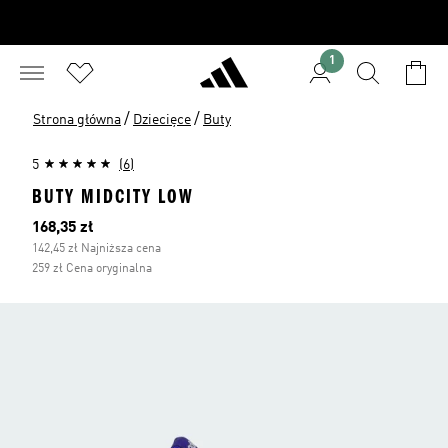
1
/
/
Strona główna
Dziecięce
Buty
5
(6)
BUTY MIDCITY LOW
Bieżąca cena
168,35 zł
142,45 zł Najniższa cena
259 zł Cena oryginalna