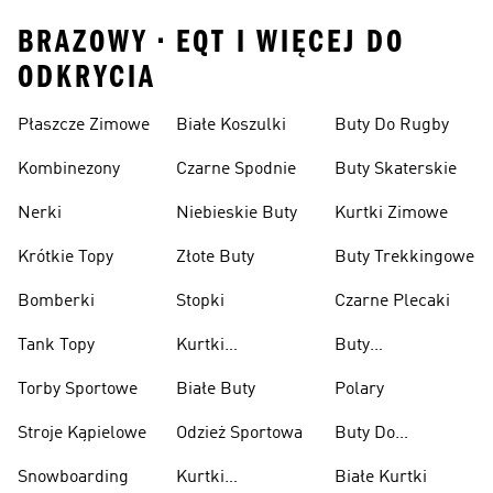
BRAZOWY • EQT I WIĘCEJ DO
ODKRYCIA
Płaszcze Zimowe
Białe Koszulki
Buty Do Rugby
Kombinezony
Czarne Spodnie
Buty Skaterskie
Nerki
Niebieskie Buty
Kurtki Zimowe
Krótkie Topy
Złote Buty
Buty Trekkingowe
Bomberki
Stopki
Czarne Plecaki
Tank Topy
Kurtki
Buty
Przeciwdeszczowe
Wspinaczkowe
Torby Sportowe
Białe Buty
Polary
Stroje Kąpielowe
Odzież Sportowa
Buty Do
Podnoszenia
Snowboarding
Kurtki
Białe Kurtki
Ciężarów