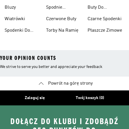
Narciarskie
Bluzy
Spodnie
Buty Do
Narciarskie
Koszykówki
Wiatrówki
Czerwone Buty
Czarne Spodenki
Spodenki Do
Torby Na Ramię
Płaszcze Zimowe
Kolan
YOUR OPINION COUNTS
We strive to serve you better and appreciate your feedback
Powrót na górę strony
Zaloguj się
Twój koszyk (0)
DOŁĄCZ DO KLUBU I ZDOBĄDŹ