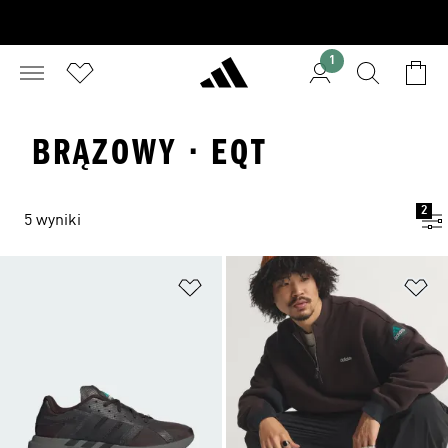
1
BRĄZOWY · EQT
2
5 wyniki
Dodaj do listy życzeń
Do