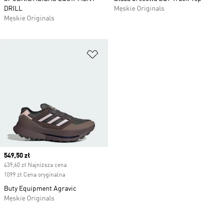
DRILL
Męskie Originals
Męskie Originals
Dodaj do listy życzeń
Current price
549,50 zł
439,60 zł Najniższa cena
1099 zł Cena oryginalna
Buty Equipment Agravic
Męskie Originals