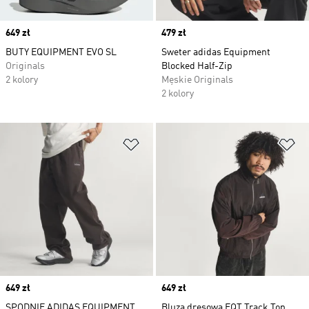
Price
649 zł
Price
479 zł
BUTY EQUIPMENT EVO SL
Sweter adidas Equipment
Originals
Blocked Half-Zip
2 kolory
Męskie Originals
2 kolory
Dodaj do listy życzeń
Do
Price
649 zł
Price
649 zł
SPODNIE ADIDAS EQUIPMENT
Bluza dresowa EQT Track Top