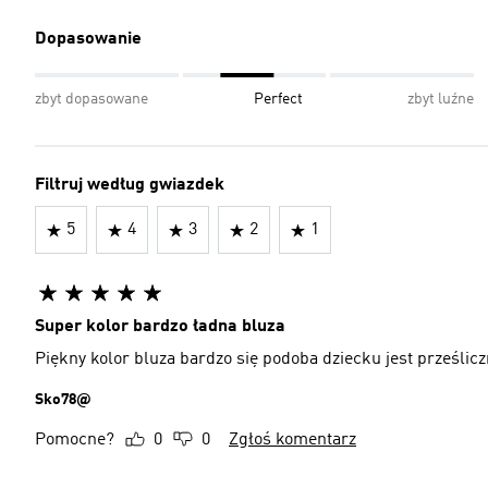
Dopasowanie
zbyt dopasowane
Perfect
zbyt luźne
Filtruj według gwiazdek
5
4
3
2
1
Super kolor bardzo ładna bluza
Piękny kolor bluza bardzo się podoba dziecku jest prześlic
Sko78@
Pomocne?
0
0
Zgłoś komentarz