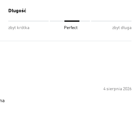
Długość
zbyt krótka
Perfect
zbyt długa
4 sierpnia 2026
zna