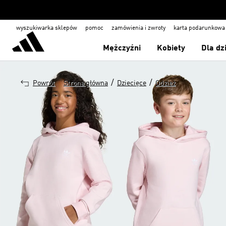
wyszukiwarka sklepów
pomoc
zamówienia i zwroty
karta podarunkowa
Mężczyźni
Kobiety
Dla dz
/
/
Powrót
Strona główna
Dziecięce
Odzież