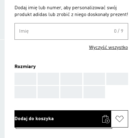
Dodaj imię lub numer, aby personalizować swój
produkt adidas lub zrobić z niego doskonały prezent!
Imię
0 / 9
Wyczyść wszystko
Rozmiary
AAA
AAA
AAA
AAA
AAA
AAA
AAA
AAA
AAA
Dodaj do koszyka