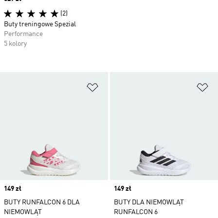
(2)
Buty treningowe Spezial
Performance
5 kolory
Dodaj do listy życzeń
Do
Price
149 zł
Price
149 zł
BUTY RUNFALCON 6 DLA
BUTY DLA NIEMOWLĄT
NIEMOWLĄT
RUNFALCON 6