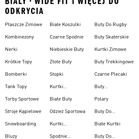
BIALY • WIDE FIT I WIĘCEJ DO
ODKRYCIA
Płaszcze Zimowe
Białe Koszulki
Buty Do Rugby
Kombinezony
Czarne Spodnie
Buty Skaterskie
Nerki
Niebieskie Buty
Kurtki Zimowe
Krótkie Topy
Złote Buty
Buty Trekkingowe
Bomberki
Stopki
Czarne Plecaki
Tank Topy
Kurtki
Buty
Przeciwdeszczowe
Wspinaczkowe
Torby Sportowe
Białe Buty
Polary
Stroje Kąpielowe
Odzież Sportowa
Buty Do
Podnoszenia
Snowboarding
Kurtki
Białe Kurtki
Ciężarów
Narciarskie
Bluzy
Spodnie
Buty Do