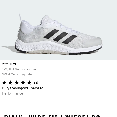
Current price
279,30 zł
199,50 zł Najniższa cena
399 zł Cena oryginalna
(22)
Buty treningowe Everyset
Performance