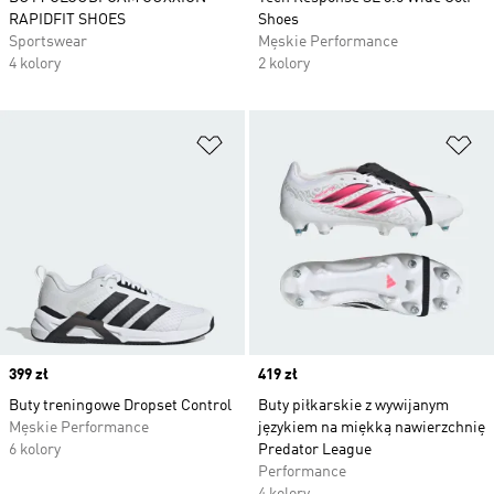
RAPIDFIT SHOES
Shoes
Sportswear
Męskie Performance
4 kolory
2 kolory
Dodaj do listy życzeń
Do
Price
399 zł
Price
419 zł
Buty treningowe Dropset Control
Buty piłkarskie z wywijanym
Męskie Performance
językiem na miękką nawierzchnię
6 kolory
Predator League
Performance