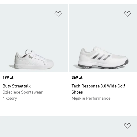
Dodaj do listy życzeń
Do
Price
199 zł
Price
369 zł
Buty Streettalk
Tech Response 3.0 Wide Golf
Dziecięce Sportswear
Shoes
4 kolory
Męskie Performance
Do