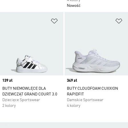
4 kolory
Nowość
Dodaj do listy życzeń
Do
Price
139 zł
Price
349 zł
BUTY NIEMOWLĘCE DLA
BUTY CLOUDFOAM CUXXION
DZIEWCZĄT GRAND COURT 3.0
RAPIDFIT
Dziecięce Sportswear
Damskie Sportswear
2 kolory
4 kolory