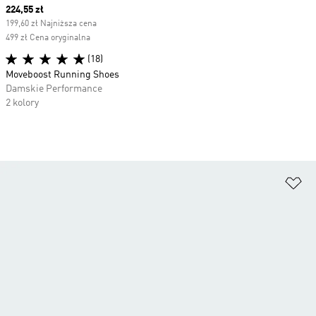
Current price
224,55 zł
199,60 zł Najniższa cena
499 zł Cena oryginalna
(18)
Moveboost Running Shoes
Damskie Performance
2 kolory
Do