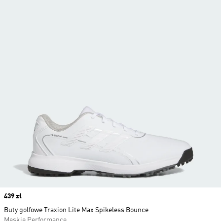
Price
439 zł
Buty golfowe Traxion Lite Max Spikeless Bounce
Męskie Performance