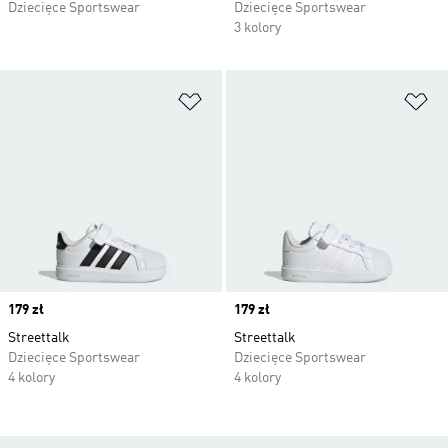
Dziecięce Sportswear
Dziecięce Sportswear
3 kolory
Dodaj do listy życzeń
Do
Price
179 zł
Price
179 zł
Streettalk
Streettalk
Dziecięce Sportswear
Dziecięce Sportswear
4 kolory
4 kolory