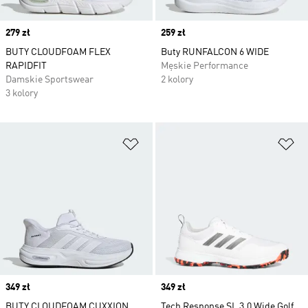
Price
279 zł
Price
259 zł
BUTY CLOUDFOAM FLEX
Buty RUNFALCON 6 WIDE
RAPIDFIT
Męskie Performance
Damskie Sportswear
2 kolory
3 kolory
Dodaj do listy życzeń
Do
Price
349 zł
Price
349 zł
BUTY CLOUDFOAM CUXXION
Tech Response SL 3.0 Wide Golf