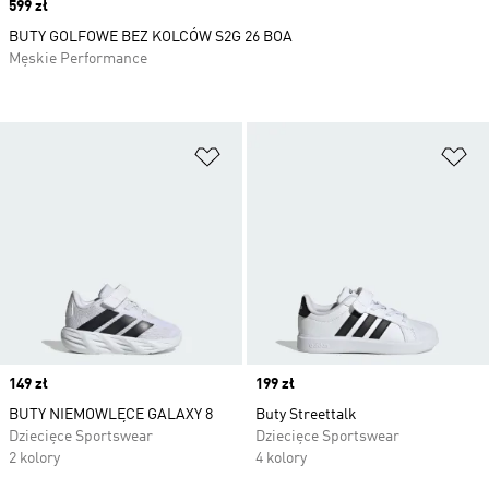
Price
599 zł
BUTY GOLFOWE BEZ KOLCÓW S2G 26 BOA
Męskie Performance
Dodaj do listy życzeń
Do
Price
149 zł
Price
199 zł
BUTY NIEMOWLĘCE GALAXY 8
Buty Streettalk
Dziecięce Sportswear
Dziecięce Sportswear
2 kolory
4 kolory