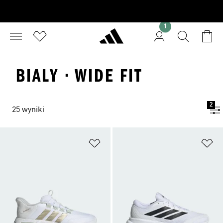
1
BIALY · WIDE FIT
2
25 wyniki
Dodaj do listy życzeń
Do