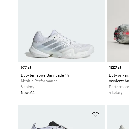
Price
699 zł
Price
1229 zł
Buty tenisowe Barricade 14
Buty piłka
Męskie Performance
nawierzchni
8 kolory
Performan
Nowość
4 kolory
Dodaj do listy