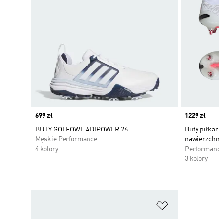
Price
699 zł
Price
1229 zł
BUTY GOLFOWE ADIPOWER 26
Buty piłka
Męskie Performance
nawierzchn
4 kolory
Performan
3 kolory
Dodaj do listy