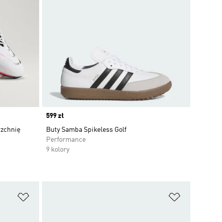
Price
599 zł
rzchnię
Buty Samba Spikeless Golf
Performance
9 kolory
Dodaj do listy życzeń
Dodaj do li