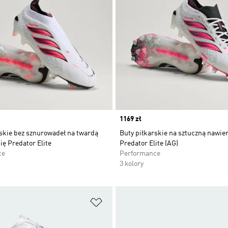
Price
1169 zł
rskie bez sznurowadeł na twardą
Buty piłkarskie na sztuczną nawie
ę Predator Elite
Predator Elite (AG)
ce
Performance
3 kolory
 życzeń
Dodaj do listy życzeń