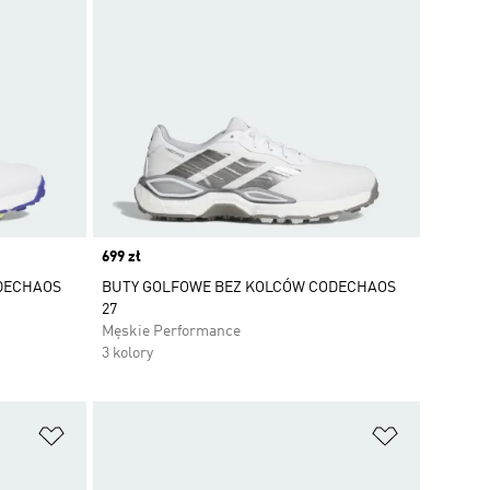
Price
699 zł
DECHAOS
BUTY GOLFOWE BEZ KOLCÓW CODECHAOS
27
Męskie Performance
3 kolory
Dodaj do listy życzeń
Dodaj do li