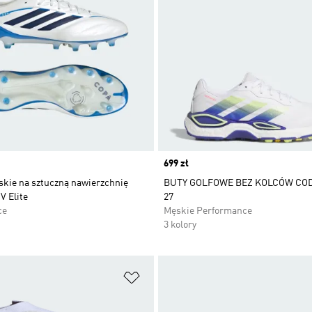
Price
699 zł
skie na sztuczną nawierzchnię
BUTY GOLFOWE BEZ KOLCÓW CO
V Elite
27
ce
Męskie Performance
3 kolory
 życzeń
Dodaj do listy życzeń