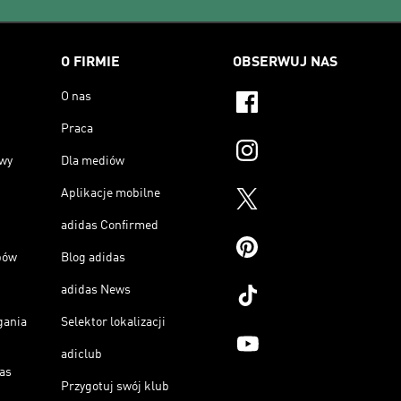
O FIRMIE
OBSERWUJ NAS
O nas
Praca
owy
Dla mediów
Aplikacje mobilne
adidas Confirmed
pów
Blog adidas
adidas News
gania
Selektor lokalizacji
adiclub
as
Przygotuj swój klub