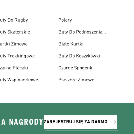
uty Do Rugby
Polary
uty Skaterskie
Buty Do Podnoszenia
Ciężarów
urtki Zimowe
Białe Kurtki
uty Trekkingowe
Buty Do Koszykówki
zarne Plecaki
Czarne Spodenki
uty Wspinaczkowe
Płaszcze Zimowe
NA NAGRODY
ZAREJESTRUJ SIĘ ZA DARMO