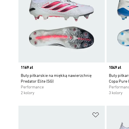
Price
1169 zł
Price
1049 zł
Buty piłkarskie na miękką nawierzchnię
Buty piłkar
Predator Elite (SG)
Copa Pure I
Performance
Performan
2 kolory
3 kolory
Dodaj do listy