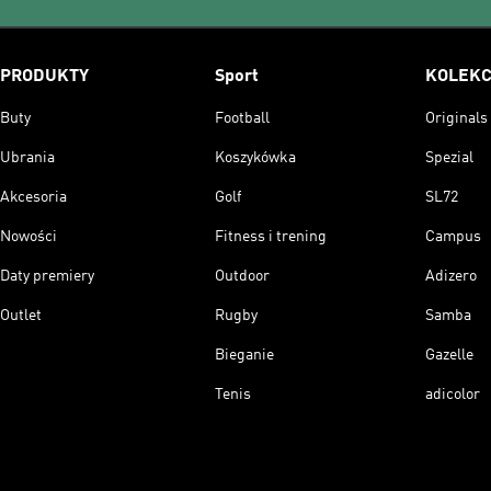
PRODUKTY
Sport
KOLEKC
Buty
Football
Originals
Ubrania
Koszykówka
Spezial
Akcesoria
Golf
SL72
Nowości
Fitness i trening
Campus
Daty premiery
Outdoor
Adizero
Outlet
Rugby
Samba
Bieganie
Gazelle
Tenis
adicolor