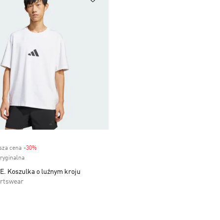
ższa cena
-30%
Discount
oryginalna
E. Koszulka o luźnym kroju
rtswear