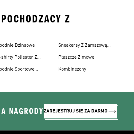
R POCHODZACY Z
podnie Dżinsowe
Sneakersy Z Zamszową
Cholewką
-shirty Poliester Z
Płaszcze Zimowe
ecyklingu
podnie Sportowe
Kombinezony
oliester Z Recyklingu
NA NAGRODY
ZAREJESTRUJ SIĘ ZA DARMO