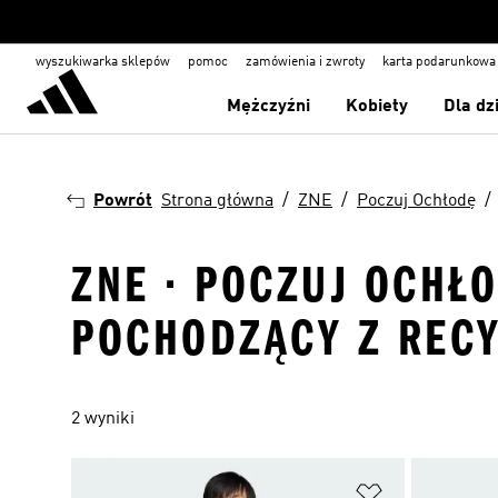
wyszukiwarka sklepów
pomoc
zamówienia i zwroty
karta podarunkowa
Mężczyźni
Kobiety
Dla dz
Powrót
Strona główna
ZNE
Poczuj Ochłodę
ZNE · POCZUJ OCHŁO
POCHODZĄCY Z REC
2 wyniki
Dodaj do listy