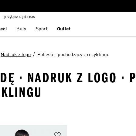
przyłącz się do nas
ieci
Buty
Sport
Outlet
Nadruk z logo
Poliester pochodzący z recyklingu
DĘ · NADRUK Z LOGO · 
YKLINGU
 życzeń
Dodaj do listy życzeń