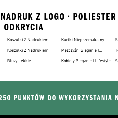
• NADRUK Z LOGO • POLIESTE
O ODKRYCIA
Koszulki Z Nadrukiem
Kurtki Nieprzemakalny
S
Damska
a
Koszulki Z Nadrukiem
Mężczyźni Bieganie I
T
Dzieci
Lifestyle
R
Bluzy Lekkie
Kobiety Bieganie I Lifestyle
S
P
 250 PUNKTÓW DO WYKORZYSTANIA 