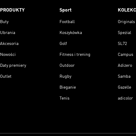
PRODUKTY
Sport
KOLEKC
Buty
Football
Originals
Ubrania
Koszykówka
Spezial
Akcesoria
Golf
SL72
Nowości
Fitness i trening
Campus
Daty premiery
Outdoor
Adizero
Outlet
Rugby
Samba
Bieganie
Gazelle
Tenis
adicolor