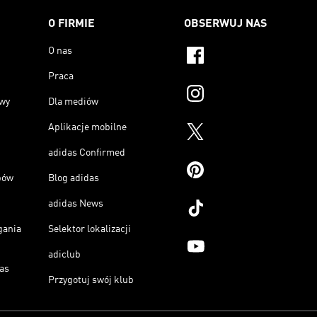
O FIRMIE
OBSERWUJ NAS
O nas
Praca
owy
Dla mediów
Aplikacje mobilne
adidas Confirmed
pów
Blog adidas
adidas News
gania
Selektor lokalizacji
adiclub
as
Przygotuj swój klub