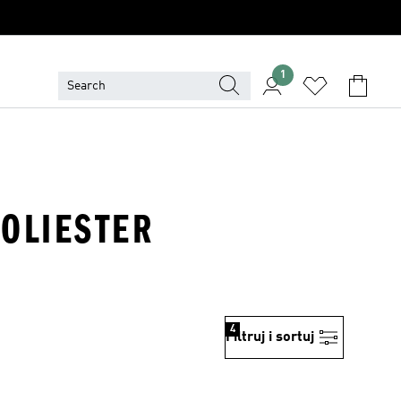
1
POLIESTER
4
Filtruj i sortuj