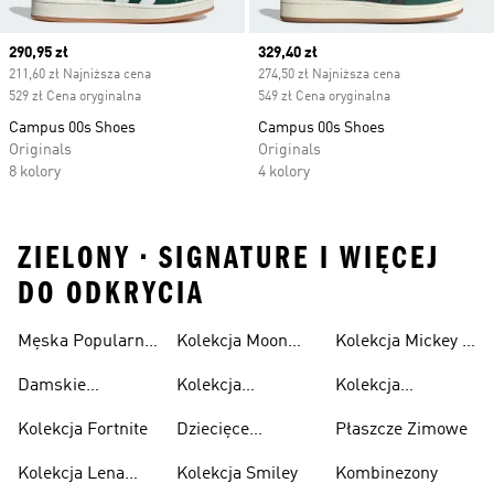
Current price
290,95 zł
Current price
329,40 zł
211,60 zł Najniższa cena
274,50 zł Najniższa cena
529 zł Cena oryginalna
549 zł Cena oryginalna
Campus 00s Shoes
Campus 00s Shoes
Originals
Originals
8 kolory
4 kolory
ZIELONY • SIGNATURE I WIĘCEJ
DO ODKRYCIA
Męska Popularne
Kolekcja Moon
Kolekcja Mickey &
Kolekcja
Boot
Friends
Damskie
Kolekcja
Kolekcja
Popularne
Minecraft
Spiderman
Kolekcja Fortnite
Dziecięce
Płaszcze Zimowe
Kolekcja
Popularne
Kolekcja Lena
Kolekcja Smiley
Kombinezony
Kolekcja