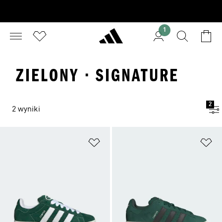
1
ZIELONY · SIGNATURE
2
2 wyniki
Dodaj do listy życzeń
Do