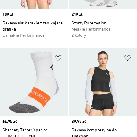
Price
109 zł
Price
219 zł
Rękawy siatkarskie z zanikającą
Szorty Puremotion
grafiką
Męskie Performance
Damskie Performance
2 kolory
Dodaj do listy życzeń
Do
Price
64,95 zł
Price
89,95 zł
Skarpety Terrex Xperior
Rękawy kompresyjne do
CLIMACOOL Trail
siatkówki