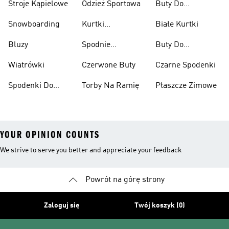
Stroje Kąpielowe
Odzież Sportowa
Buty Do
Podnoszenia
Snowboarding
Kurtki
Białe Kurtki
Ciężarów
Narciarskie
Bluzy
Spodnie
Buty Do
Narciarskie
Koszykówki
Wiatrówki
Czerwone Buty
Czarne Spodenki
Spodenki Do
Torby Na Ramię
Płaszcze Zimowe
Kolan
YOUR OPINION COUNTS
We strive to serve you better and appreciate your feedback
Powrót na górę strony
Zaloguj się
Twój koszyk (0)