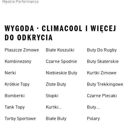
Męskie Performance
WYGODA • CLIMACOOL I WIĘCEJ
DO ODKRYCIA
Płaszcze Zimowe
Białe Koszulki
Buty Do Rugby
Kombinezony
Czarne Spodnie
Buty Skaterskie
Nerki
Niebieskie Buty
Kurtki Zimowe
Krótkie Topy
Złote Buty
Buty Trekkingowe
Bomberki
Stopki
Czarne Plecaki
Tank Topy
Kurtki
Buty
Przeciwdeszczowe
Wspinaczkowe
Torby Sportowe
Białe Buty
Polary