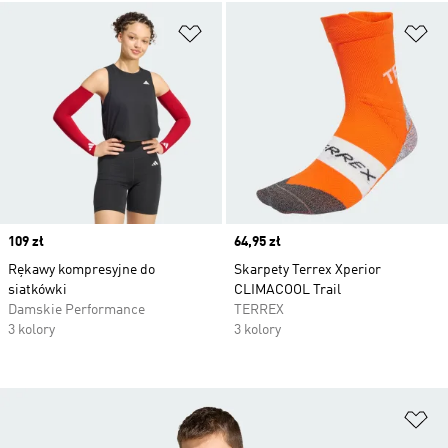
Dodaj do listy życzeń
Do
Price
109 zł
Price
64,95 zł
Rękawy kompresyjne do
Skarpety Terrex Xperior
siatkówki
CLIMACOOL Trail
Damskie Performance
TERREX
3 kolory
3 kolory
Do