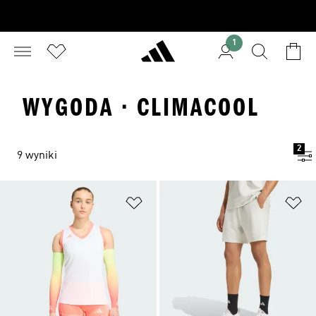
1
WYGODA · CLIMACOOL
2
9 wyniki
Dodaj do listy życzeń
Do