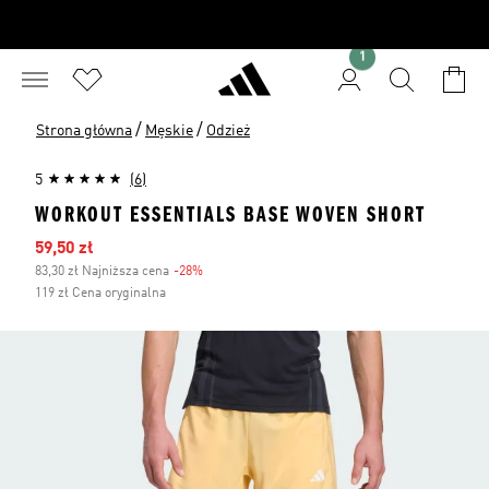
1
/
/
Strona główna
Męskie
Odzież
5
(6)
WORKOUT ESSENTIALS BASE WOVEN SHORT
Ceny na wyprzedaży
59,50 zł
83,30 zł Najniższa cena
-28%
Zniżka
119 zł Cena oryginalna