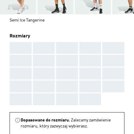
Semi Ice Tangerine
Rozmiary
AAA
AAA
AAA
AAA
AAA
AAA
AAA
AAA
AAA
AAA
AAA
AAA
AAA
AAA
AAA
AAA
AAA
AAA
AAA
AAA
AAA
AAA
AAA
AAA
Dopasowane do rozmiaru.
Zalecamy zamówienie
rozmiaru, który zazwyczaj wybierasz.