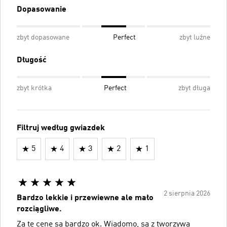
Dopasowanie
zbyt dopasowane
Perfect
zbyt luźne
Długość
zbyt krótka
Perfect
zbyt długa
Filtruj według gwiazdek
5
4
3
2
1
2 sierpnia 2026
Bardzo lekkie i przewiewne ale mało
rozciągliwe.
Za tę cenę są bardzo ok. Wiadomo, są z tworzywa