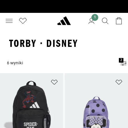
1
TORBY · DISNEY
2
6 wyniki
Dodaj do listy życzeń
Do