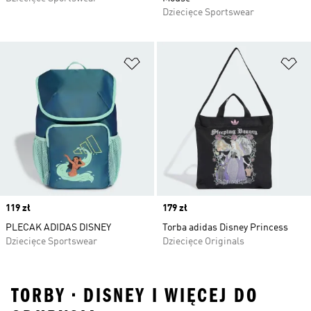
Dziecięce Sportswear
Dodaj do listy życzeń
Do
Price
119 zł
Price
179 zł
PLECAK ADIDAS DISNEY
Torba adidas Disney Princess
Dziecięce Sportswear
Dziecięce Originals
TORBY • DISNEY I WIĘCEJ DO