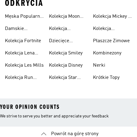
ODKRYCIA
Męska Popularne
Kolekcja Moon
Kolekcja Mickey &
Kolekcja
Boot
Friends
Damskie
Kolekcja
Kolekcja
Popularne
Minecraft
Spiderman
Kolekcja Fortnite
Dziecięce
Płaszcze Zimowe
Kolekcja
Popularne
Kolekcja Lena
Kolekcja Smiley
Kombinezony
Kolekcja
Situations
Kolekcja Les Mills
Kolekcja Disney
Nerki
Kolekcja Run
Kolekcja Star
Krótkie Topy
Dmc
Wars
YOUR OPINION COUNTS
We strive to serve you better and appreciate your feedback
Powrót na górę strony