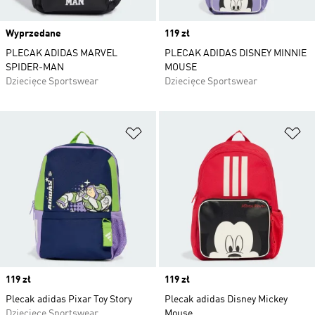
Wyprzedane
Price
119 zł
PLECAK ADIDAS MARVEL
PLECAK ADIDAS DISNEY MINNIE
SPIDER-MAN
MOUSE
Dziecięce Sportswear
Dziecięce Sportswear
Dodaj do listy życzeń
Do
Price
119 zł
Price
119 zł
Plecak adidas Pixar Toy Story
Plecak adidas Disney Mickey
Dziecięce Sportswear
Mouse