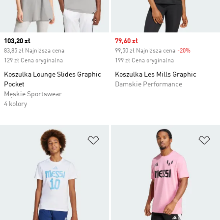
Current price
103,20 zł
Sale price
79,60 zł
83,85 zł Najniższa cena
99,50 zł Najniższa cena
-20%
Discount
129 zł Cena oryginalna
199 zł Cena oryginalna
Koszulka Lounge Slides Graphic
Koszulka Les Mills Graphic
Pocket
Damskie Performance
Męskie Sportswear
4 kolory
Dodaj do listy życzeń
Do