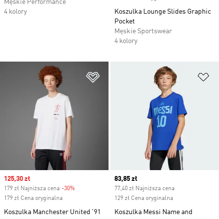
Męskie Performance
4 kolory
Koszulka Lounge Slides Graphic
Pocket
Męskie Sportswear
4 kolory
Dodaj do listy życzeń
Do
Sale price
125,30 zł
Current price
83,85 zł
179 zł Najniższa cena
-30%
Discount
77,40 zł Najniższa cena
179 zł Cena oryginalna
129 zł Cena oryginalna
Koszulka Manchester United '91
Koszulka Messi Name and