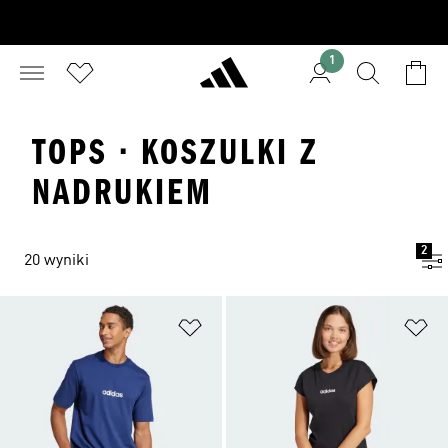
1
TOPS · KOSZULKI Z
NADRUKIEM
2
20 wyniki
Dodaj do listy życzeń
Do