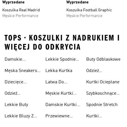
Wyprzedane
Wyprzedane
Koszulka Real Madrid
Koszulka Football Graphic
Męskie Performance
Męskie Performance
TOPS • KOSZULKI Z NADRUKIEM I
WIĘCEJ DO ODKRYCIA
Damskie
Lekkie Spodnie
Buty Odblaskowe
Sneakersy
Sportowe
Męska Sneakersy
Lekka Kurtka
Odzież
Przewiewne
Przewiewne
Odblaskowa
Dziecięce
Latwa Do
Kurtki Ocieplane
Sneakersy
Spakowania
Odzież
Męskie Kurtki
Szybkoschnące
Przewiewne
Kurtki
Przeciwdeszczowa
Wodoodporne
Koszulki
Lekkie Buty
Damskie Kurtki
Spodnie Stretch
Wodoodporne
Lekkie Bluzy Z
Przewiewne
Kurtki
Kapturem
Skarpetki
Nieprzemakalny