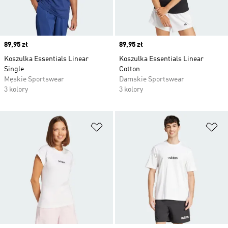
Price
89,95 zł
Price
89,95 zł
Koszulka Essentials Linear
Koszulka Essentials Linear
Single
Cotton
Męskie Sportswear
Damskie Sportswear
3 kolory
3 kolory
Dodaj do listy życzeń
Do