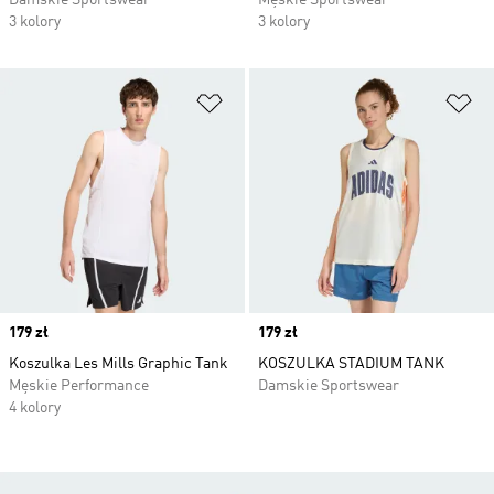
Damskie Sportswear
Męskie Sportswear
3 kolory
3 kolory
Dodaj do listy życzeń
Do
Price
179 zł
Price
179 zł
Koszulka Les Mills Graphic Tank
KOSZULKA STADIUM TANK
Męskie Performance
Damskie Sportswear
4 kolory