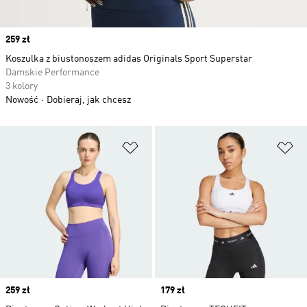
Price
259 zł
Koszulka z biustonoszem adidas Originals Sport Superstar
Damskie Performance
3 kolory
Nowość
Dobieraj, jak chcesz
Dodaj do listy życzeń
Do
Price
259 zł
Price
179 zł