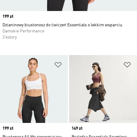
Price
199 zł
Dzianinowy biustonosz do ćwiczeń Essentials o lekkim wsparciu
Damskie Performance
3 kolory
Dodaj do listy życzeń
Do
Price
199 zł
Price
149 zł