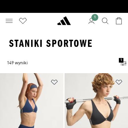
1
STANIKI SPORTOWE
1
149 wyniki
Dodaj do listy życzeń
Do