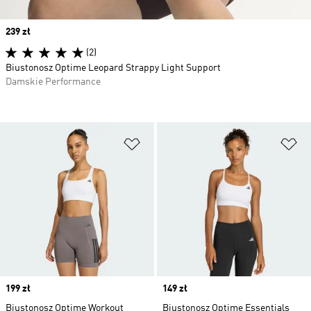
Price
239 zł
(2)
Biustonosz Optime Leopard Strappy Light Support
Damskie Performance
Dodaj do listy życzeń
Do
Price
199 zł
Price
149 zł
Biustonosz Optime Workout
Biustonosz Optime Essentials