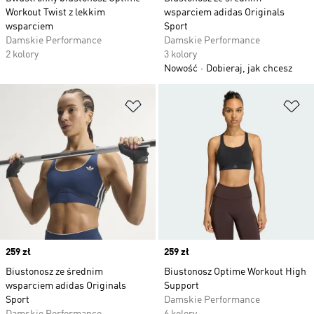
Workout Twist z lekkim
wsparciem adidas Originals
wsparciem
Sport
Damskie Performance
Damskie Performance
2 kolory
3 kolory
Nowość
Dobieraj, jak chcesz
Dodaj do listy życzeń
Do
Price
259 zł
Price
259 zł
Biustonosz ze średnim
Biustonosz Optime Workout High
wsparciem adidas Originals
Support
Sport
Damskie Performance