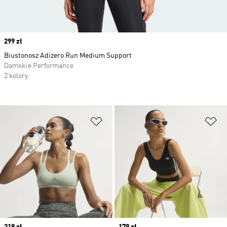
Price
299 zł
Biustonosz Adizero Run Medium Support
Damskie Performance
2 kolory
Dodaj do listy życzeń
Do