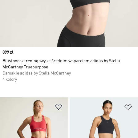
Price
399 zł
Biustonosz treningowy ze średnim wsparciem adidas by Stella
McCartney Truepurpose
Damskie adidas by Stella McCartney
4 kolory
Dodaj do listy życzeń
Do