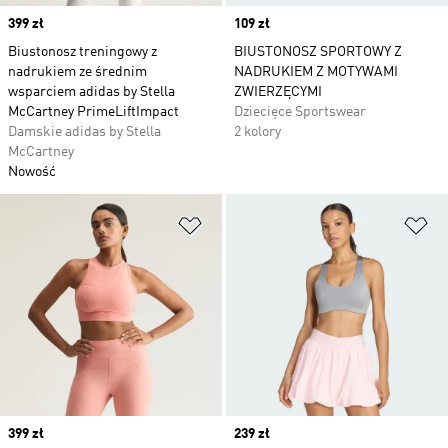
Price
399 zł
Price
109 zł
Biustonosz treningowy z
BIUSTONOSZ SPORTOWY Z
nadrukiem ze średnim
NADRUKIEM Z MOTYWAMI
wsparciem adidas by Stella
ZWIERZĘCYMI
McCartney PrimeLiftImpact
Dziecięce Sportswear
Damskie adidas by Stella
2 kolory
McCartney
Nowość
Dodaj do listy życzeń
Do
Price
399 zł
Price
239 zł