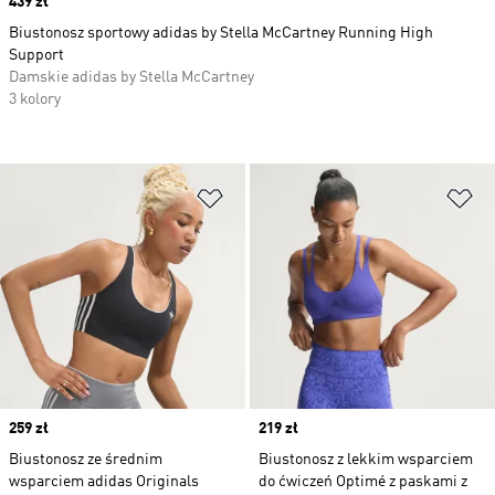
Price
439 zł
Biustonosz sportowy adidas by Stella McCartney Running High
Support
Damskie adidas by Stella McCartney
3 kolory
Dodaj do listy życzeń
Do
Price
259 zł
Price
219 zł
Biustonosz ze średnim
Biustonosz z lekkim wsparciem
wsparciem adidas Originals
do ćwiczeń Optimé z paskami z