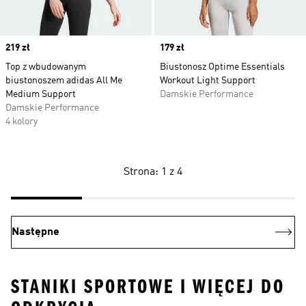
Price
219 zł
Price
179 zł
Top z wbudowanym
Biustonosz Optime Essentials
biustonoszem adidas All Me
Workout Light Support
Medium Support
Damskie Performance
Damskie Performance
4 kolory
Strona: 1 z 4
Następne
STANIKI SPORTOWE I WIĘCEJ DO