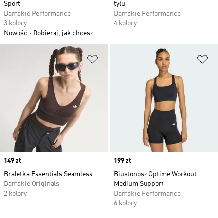
Sport
tyłu
Damskie Performance
Damskie Performance
3 kolory
4 kolory
Nowość
Dobieraj, jak chcesz
Dodaj do listy życzeń
Do
Price
149 zł
Price
199 zł
Braletka Essentials Seamless
Biustonosz Optime Workout
Damskie Originals
Medium Support
2 kolory
Damskie Performance
6 kolory