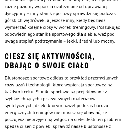
biustonosz sportowy. W adidas dbamy o to, by zapewnić ci
różne poziomy wsparcia uzależnione od uprawianej
dyscypliny – inny stanik sportowy sprawdzi się podczas
górskich wędrówek, a jeszcze inny, kiedy będziesz
wymierzać kolejne ciosy w worek treningowy. Poszukując
odpowiedniego stanika sportowego dla siebie, weź pod
uwagę stopień podtrzymania – lekki, średni lub mocny.
CIESZ SIĘ AKTYWNOŚCIĄ,
DBAJĄC O SWOJE CIAŁO
Biustonosze sportowe adidas to przykład przemyślanych
rozwiązań i technologii, które wspierają sportowca na
każdym kroku. Staniki sportowe są projektowane z
szybkoschnących i przewiewnych materiałów
syntetycznych, dzięki którym nawet podczas bardzo
energicznych treningów nie musisz się obawiać, że
poczujesz nieprzyjemną wilgoć na ciele. Jeśli ten problem
spędza ci sen z powiek, sprawdź nasze biustonosze z