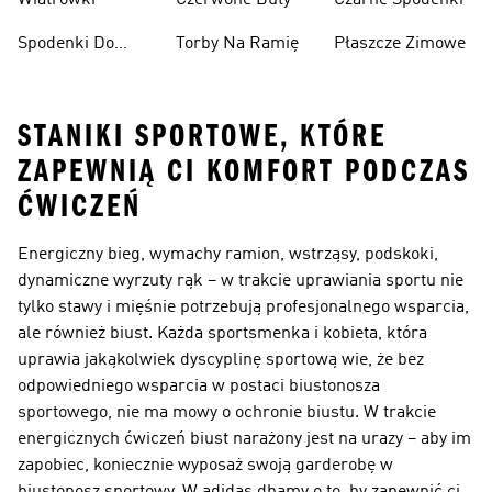
Wiatrówki
Czerwone Buty
Czarne Spodenki
Spodenki Do
Torby Na Ramię
Płaszcze Zimowe
Kolan
STANIKI SPORTOWE, KTÓRE
ZAPEWNIĄ CI KOMFORT PODCZAS
ĆWICZEŃ
Energiczny bieg, wymachy ramion, wstrząsy, podskoki,
dynamiczne wyrzuty rąk – w trakcie uprawiania sportu nie
tylko stawy i mięśnie potrzebują profesjonalnego wsparcia,
ale również biust. Każda sportsmenka i kobieta, która
uprawia jakąkolwiek dyscyplinę sportową wie, że bez
odpowiedniego wsparcia w postaci biustonosza
sportowego, nie ma mowy o ochronie biustu. W trakcie
energicznych ćwiczeń biust narażony jest na urazy – aby im
zapobiec, koniecznie wyposaż swoją garderobę w