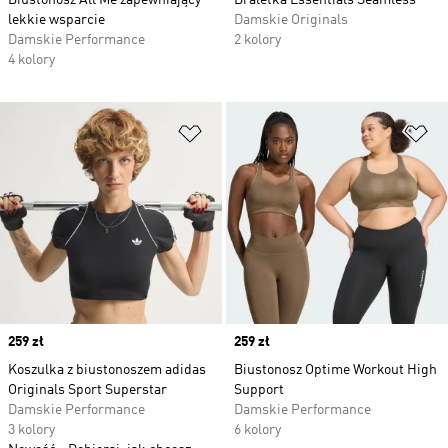
Biustonosz All Me zapewniający
Braletka Essentials Seamless
lekkie wsparcie
Damskie Originals
Damskie Performance
2 kolory
4 kolory
Dodaj do listy życzeń
Do
Price
259 zł
Price
259 zł
Koszulka z biustonoszem adidas
Biustonosz Optime Workout High
Originals Sport Superstar
Support
Damskie Performance
Damskie Performance
3 kolory
6 kolory