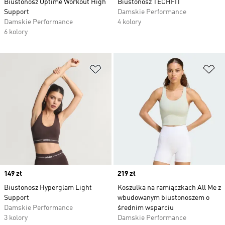
Biustonosz Optime Workout High
Biustonosz TECHFIT
Support
Damskie Performance
Damskie Performance
4 kolory
6 kolory
Dodaj do listy życzeń
Do
Price
149 zł
Price
219 zł
Biustonosz Hyperglam Light
Koszulka na ramiączkach All Me z
Support
wbudowanym biustonoszem o
Damskie Performance
średnim wsparciu
3 kolory
Damskie Performance