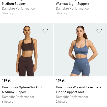
Medium Support
Workout Light Support
Damskie Performance
Damskie Performance
6 kolory
3 kolory
Dodaj do listy życzeń
Do
Price
199 zł
Price
149 zł
Biustonosz Optime Workout
Biustonosz Workout Essentials
Medium Support
Light-Support Knit
Damskie Performance
Damskie Performance
6 kolory
2 kolory