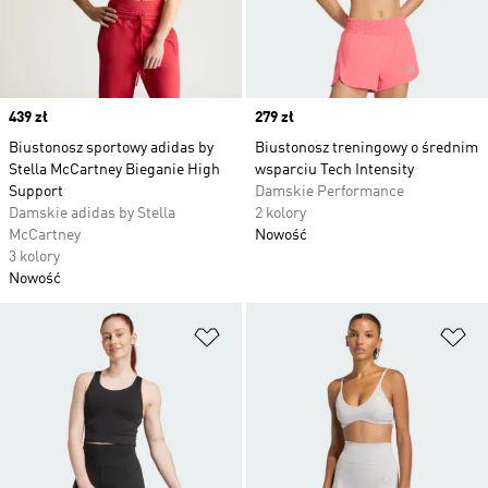
Price
439 zł
Price
279 zł
Biustonosz sportowy adidas by
Biustonosz treningowy o średnim
Stella McCartney Bieganie High
wsparciu Tech Intensity
Support
Damskie Performance
Damskie adidas by Stella
2 kolory
McCartney
Nowość
3 kolory
Nowość
Dodaj do listy życzeń
Do