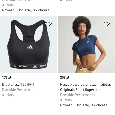
Damskie Performance
6 kolory
3 kolory
Nowość
Dobieraj, jak chcesz
Dodaj do listy życzeń
Do
Price
179 zł
Price
259 zł
Biustonosz TECHFIT
Koszulka z biustonoszem adidas
Damskie Performance
Originals Sport Superstar
4 kolory
Damskie Performance
3 kolory
Nowość
Dobieraj, jak chcesz