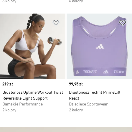
3 kolory
6 kolory
Dodaj do listy życzeń
Do
Price
219 zł
Price
99,95 zł
Biustonosz Optime Workout Twist
Biustonosz Techfit PrimeLift
Reversible Light Support
React
Damskie Performance
Dziecięce Sportswear
2 kolory
2 kolory