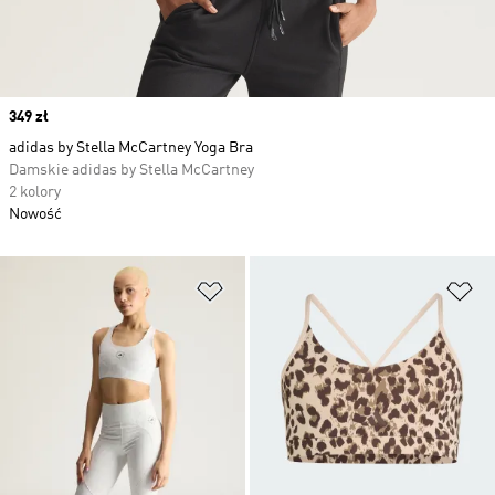
Price
349 zł
adidas by Stella McCartney Yoga Bra
Damskie adidas by Stella McCartney
2 kolory
Nowość
Dodaj do listy życzeń
Do