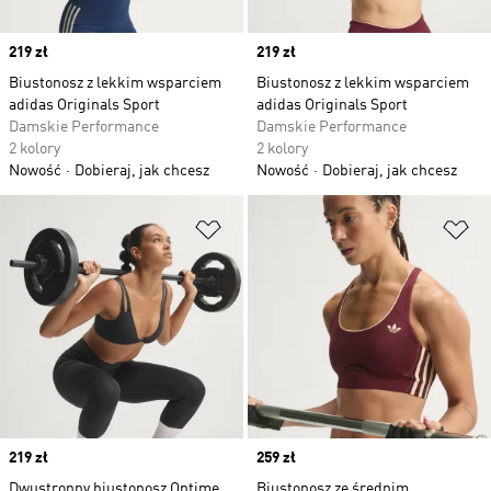
Price
219 zł
Price
219 zł
Biustonosz z lekkim wsparciem
Biustonosz z lekkim wsparciem
adidas Originals Sport
adidas Originals Sport
Damskie Performance
Damskie Performance
2 kolory
2 kolory
Nowość
Dobieraj, jak chcesz
Nowość
Dobieraj, jak chcesz
Dodaj do listy życzeń
Do
Price
219 zł
Price
259 zł
Dwustronny biustonosz Optime
Biustonosz ze średnim