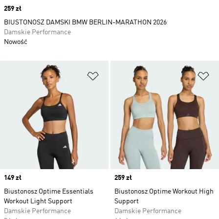
Price
259 zł
BIUSTONOSZ DAMSKI BMW BERLIN-MARATHON 2026
Damskie Performance
Nowość
Dodaj do listy życzeń
Do
Price
149 zł
Price
259 zł
Biustonosz Optime Essentials
Biustonosz Optime Workout High
Workout Light Support
Support
Damskie Performance
Damskie Performance