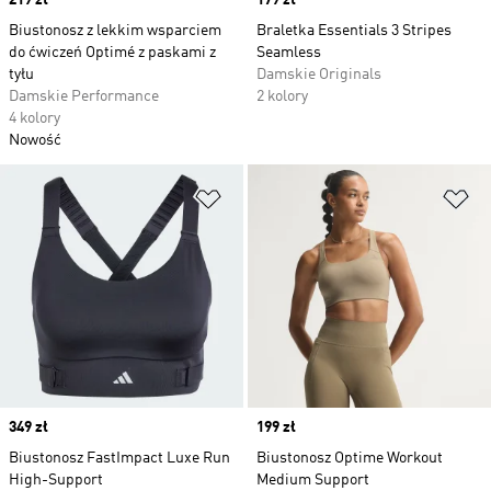
Price
219 zł
Price
179 zł
Biustonosz z lekkim wsparciem
Braletka Essentials 3 Stripes
do ćwiczeń Optimé z paskami z
Seamless
tyłu
Damskie Originals
Damskie Performance
2 kolory
4 kolory
Nowość
Dodaj do listy życzeń
Do
Price
349 zł
Price
199 zł
Biustonosz FastImpact Luxe Run
Biustonosz Optime Workout
High-Support
Medium Support