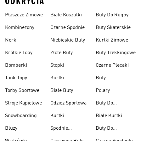
ODKRYCIA
Płaszcze Zimowe
Białe Koszulki
Buty Do Rugby
Kombinezony
Czarne Spodnie
Buty Skaterskie
Nerki
Niebieskie Buty
Kurtki Zimowe
Krótkie Topy
Złote Buty
Buty Trekkingowe
Bomberki
Stopki
Czarne Plecaki
Tank Topy
Kurtki
Buty
Przeciwdeszczowe
Wspinaczkowe
Torby Sportowe
Białe Buty
Polary
Stroje Kąpielowe
Odzież Sportowa
Buty Do
Podnoszenia
Snowboarding
Kurtki
Białe Kurtki
Ciężarów
Narciarskie
Bluzy
Spodnie
Buty Do
Narciarskie
Koszykówki