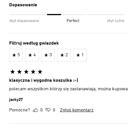
Dopasowanie
zbyt dopasowane
Perfect
zbyt luźne
Filtruj według gwiazdek
5
4
3
2
1
klasyczna i wygodna koszulka ️:-)
polecam wszystkim którzy się zastanawiają, można kupowa
jacky27
Pomocne?
0
0
Zgłoś komentarz