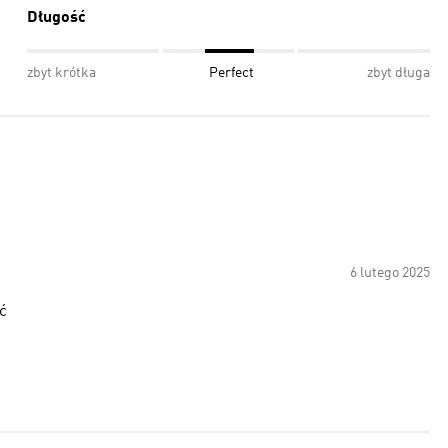
Długość
zbyt krótka
Perfect
zbyt długa
6 lutego 2025
ć