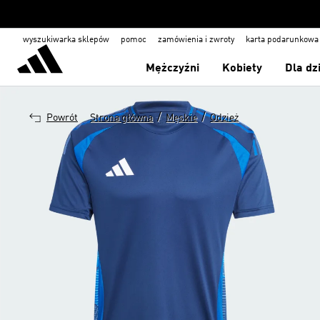
wyszukiwarka sklepów
pomoc
zamówienia i zwroty
karta podarunkowa
Mężczyźni
Kobiety
Dla dz
/
/
Powrót
Strona główna
Męskie
Odzież