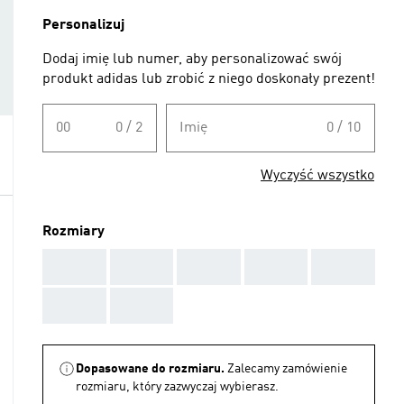
Personalizuj
Dodaj imię lub numer, aby personalizować swój
produkt adidas lub zrobić z niego doskonały prezent!
00
0 / 2
Imię
0 / 10
Wyczyść wszystko
Rozmiary
AAA
AAA
AAA
AAA
AAA
AAA
AAA
Dopasowane do rozmiaru.
Zalecamy zamówienie
rozmiaru, który zazwyczaj wybierasz.