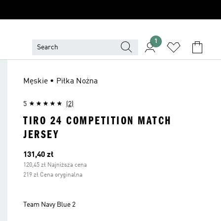
1
Męskie • Piłka Nożna
5
(2)
TIRO 24 COMPETITION MATCH
JERSEY
Bieżąca cena
131,40 zł
120,45 zł Najniższa cena
219 zł Cena oryginalna
Team Navy Blue 2