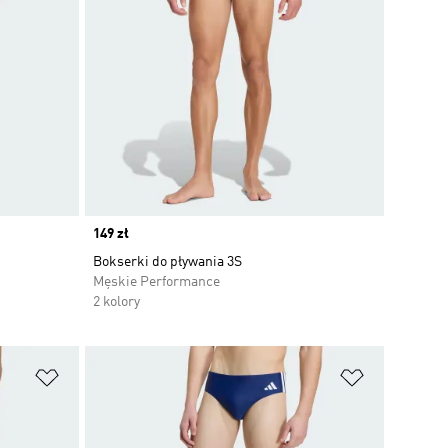
Price
149 zł
Bokserki do pływania 3S
Męskie Performance
2 kolory
Dodaj do listy życzeń
Dodaj do li