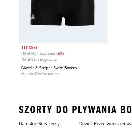
Sale price
111,30 zł
159 zł Najniższa cena
-30%
Discount
159 zł Cena oryginalna
Classic 3-Stripes Swim Boxers
Męskie Performance
SZORTY DO PLYWANIA BO
Damskie Sneakersy
Odzież Przeciwdeszczow
Przewiewne