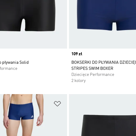
Price
109 zł
 pływania Solid
BOKSERKI DO PŁYWANIA DZIECIĘC
rformance
STRIPES SWIM BOXER
Dziecięce Performance
2 kolory
 życzeń
Dodaj do listy życzeń