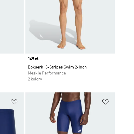
Price
149 zł
Bokserki 3-Stripes Swim 2-Inch
Męskie Performance
2 kolory
Dodaj do listy życzeń
Dodaj do li