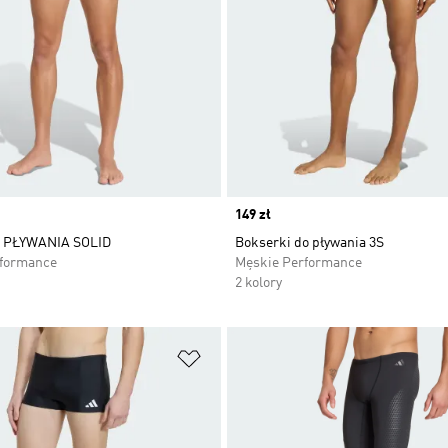
Price
149 zł
 PŁYWANIA SOLID
Bokserki do pływania 3S
rformance
Męskie Performance
2 kolory
 życzeń
Dodaj do listy życzeń