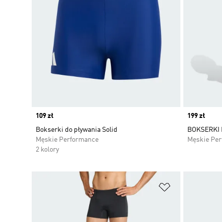
Price
109 zł
Price
199 zł
Bokserki do pływania Solid
BOKSERKI
Męskie Performance
Męskie Pe
2 kolory
Dodaj do listy