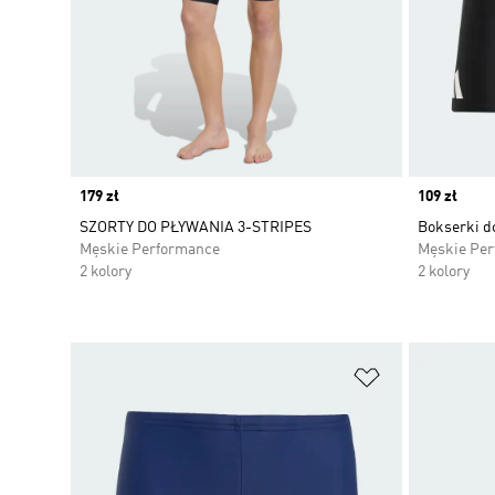
Price
179 zł
Price
109 zł
SZORTY DO PŁYWANIA 3-STRIPES
Bokserki do
Męskie Performance
Męskie Pe
2 kolory
2 kolory
Dodaj do listy