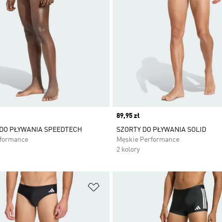
Price
89,95 zł
 DO PŁYWANIA SPEEDTECH
SZORTY DO PŁYWANIA SOLID
rformance
Męskie Performance
2 kolory
 życzeń
Dodaj do listy życzeń