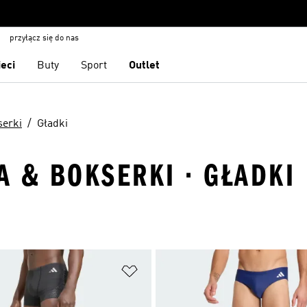
przyłącz się do nas
ieci
Buty
Sport
Outlet
serki
Gładki
A & BOKSERKI · GŁADKI
 życzeń
Dodaj do listy życzeń