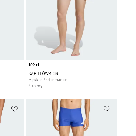
Price
109 zł
KĄPIELÓWKI 3S
Męskie Performance
2 kolory
Dodaj do listy życzeń
Dodaj do li