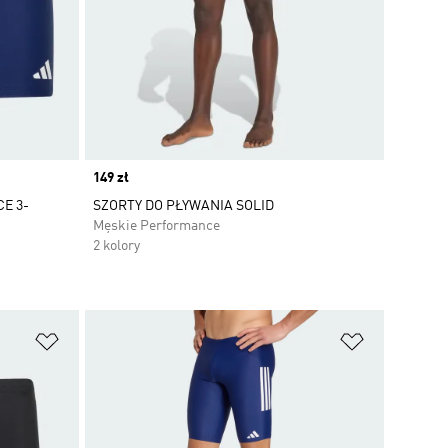
Price
149 zł
E 3-
SZORTY DO PŁYWANIA SOLID
Męskie Performance
2 kolory
Dodaj do listy życzeń
Dodaj do li