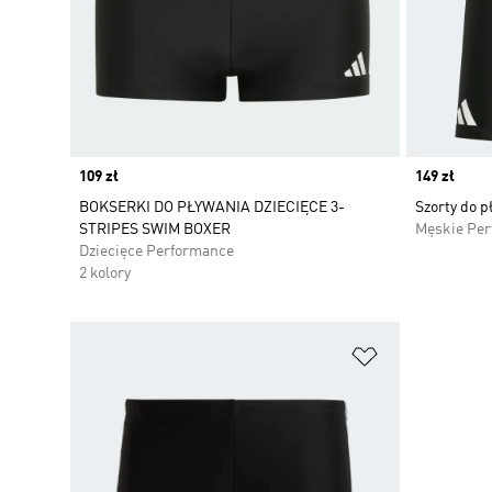
Price
109 zł
Price
149 zł
BOKSERKI DO PŁYWANIA DZIECIĘCE 3-
Szorty do p
STRIPES SWIM BOXER
Męskie Pe
Dziecięce Performance
2 kolory
Dodaj do listy