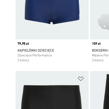
Price
79,95 zł
Price
109 zł
KĄPIELÓWKI DZIECIĘCE
BOKSERKI 
Dziecięce Performance
Męskie Pe
2 kolory
2 kolory
Dodaj do listy