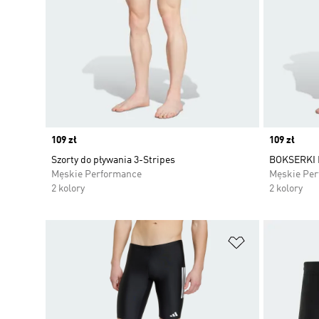
Price
109 zł
Price
109 zł
Szorty do pływania 3-Stripes
BOKSERKI 
Męskie Performance
Męskie Pe
2 kolory
2 kolory
Dodaj do listy