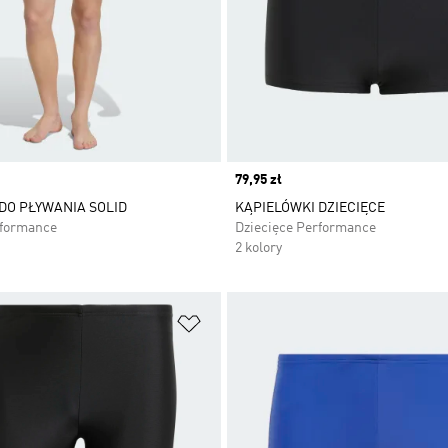
Price
79,95 zł
DO PŁYWANIA SOLID
KĄPIELÓWKI DZIECIĘCE
rformance
Dziecięce Performance
2 kolory
 życzeń
Dodaj do listy życzeń