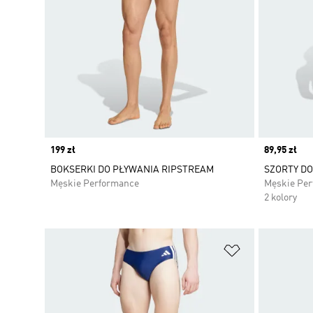
Price
199 zł
Price
89,95 zł
BOKSERKI DO PŁYWANIA RIPSTREAM
SZORTY DO
Męskie Performance
Męskie Pe
2 kolory
Dodaj do listy