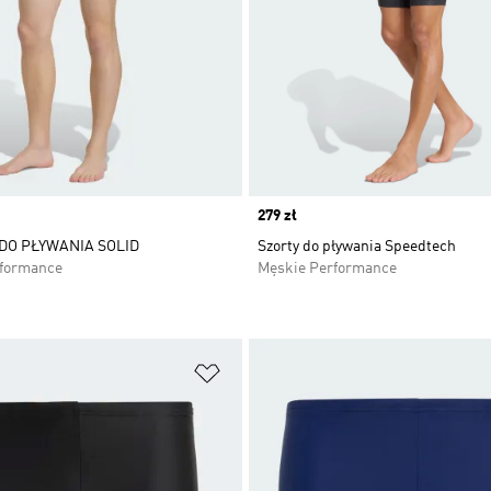
Price
279 zł
DO PŁYWANIA SOLID
Szorty do pływania Speedtech
rformance
Męskie Performance
 życzeń
Dodaj do listy życzeń