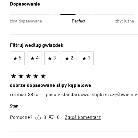
Dopasowanie
zbyt dopasowane
Perfect
zbyt luźne
Filtruj według gwiazdek
5
4
3
2
1
dobrze dopasowane slipy kąpielowe
rozmiar 38 to L i pasuje standardowo. slipki szczęśliwie nie 
Stan
Pomocne?
0
0
Zgłoś komentarz