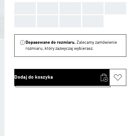
AAA
AAA
AAA
AAA
AAA
AAA
AAA
AAA
AAA
Dopasowane do rozmiaru.
Zalecamy zamówienie
rozmiaru, który zazwyczaj wybierasz.
Dodaj do koszyka