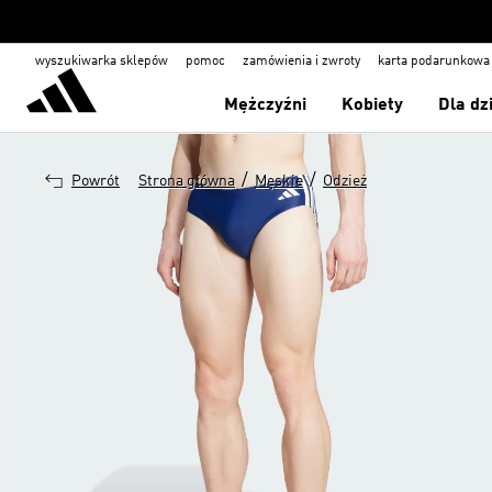
wyszukiwarka sklepów
pomoc
zamówienia i zwroty
karta podarunkowa
Mężczyźni
Kobiety
Dla dz
/
/
Powrót
Strona główna
Męskie
Odzież