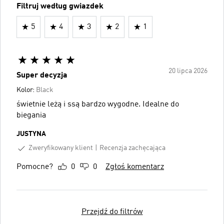
Filtruj według gwiazdek
5
4
3
2
1
20 lipca 2026
Super decyzja
Kolor:
Black
świetnie leżą i ssą bardzo wygodne. Idealne do
biegania
JUSTYNA
Zweryfikowany klient
Recenzja zachęcająca
Pomocne?
0
0
Zgłoś komentarz
Przejdź do filtrów