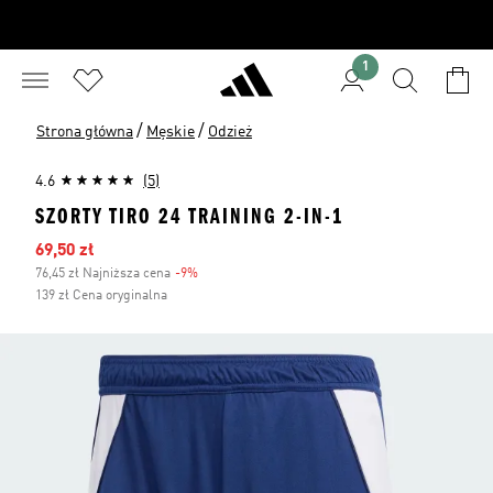
1
/
/
Strona główna
Męskie
Odzież
4.6
(5)
SZORTY TIRO 24 TRAINING 2-IN-1
Ceny na wyprzedaży
69,50 zł
76,45 zł Najniższa cena
-9%
Zniżka
139 zł Cena oryginalna