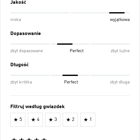
Jakość
niska
wyjątkowa
Dopasowanie
zbyt dopasowane
Perfect
zbyt luźne
Długość
zbyt krótka
Perfect
zbyt długa
Filtruj według gwiazdek
5
4
3
2
1