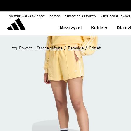
wyszukiwarka sklepów
pomoc
zamówienia i zwroty
karta podarunkowa
Mężczyźni
Kobiety
Dla dz
/
/
Powrót
Strona główna
Damskie
Odzież