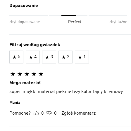
Dopasowanie
zbyt dopasowane
Perfect
zbyt luźne
Filtruj według gwiazdek
5
4
3
2
1
Mega materiał
super miękki materiał pieknie leży kolor fajny kremowy
Mania
Pomocne?
0
0
Zgłoś komentarz