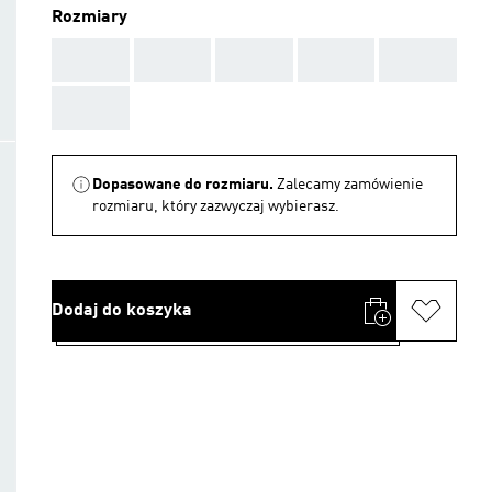
Rozmiary
AAA
AAA
AAA
AAA
AAA
AAA
Dopasowane do rozmiaru.
Zalecamy zamówienie
rozmiaru, który zazwyczaj wybierasz.
Dodaj do koszyka