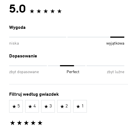
5.0
Wygoda
niska
wyjątkowa
Dopasowanie
zbyt dopasowane
Perfect
zbyt luźne
Filtruj według gwiazdek
5
4
3
2
1