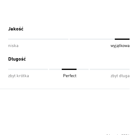
Jakość
niska
wyjątkowa
Długość
zbyt krótka
Perfect
zbyt długa