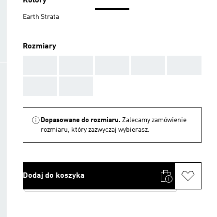
Kolory
Earth Strata
Rozmiary
AAA
AAA
AAA
AAA
AAA
AAA
AAA
Dopasowane do rozmiaru.
Zalecamy zamówienie
rozmiaru, który zazwyczaj wybierasz.
Dodaj do koszyka