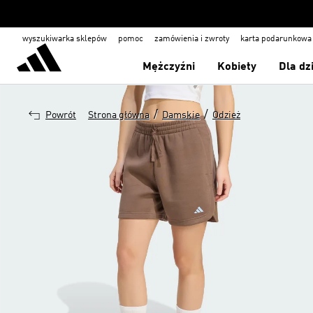
wyszukiwarka sklepów
pomoc
zamówienia i zwroty
karta podarunkowa
Mężczyźni
Kobiety
Dla dz
/
/
Powrót
Strona główna
Damskie
Odzież