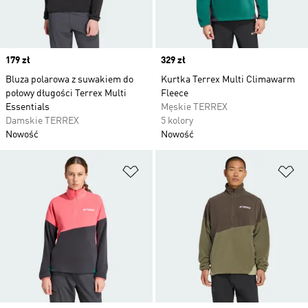
Price
179 zł
Price
329 zł
Bluza polarowa z suwakiem do
Kurtka Terrex Multi Climawarm
połowy długości Terrex Multi
Fleece
Essentials
Męskie TERREX
Damskie TERREX
5 kolory
Nowość
Nowość
Dodaj do listy życzeń
Do