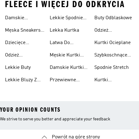
FLEECE I WIĘCEJ DO ODKRYCIA
Damskie
Lekkie Spodnie
Buty Odblaskowe
Sneakersy
Sportowe
Męska Sneakersy
Lekka Kurtka
Odzież
Przewiewne
Przewiewne
Odblaskowa
Dziecięce
Latwa Do
Kurtki Ocieplane
Sneakersy
Spakowania
Odzież
Męskie Kurtki
Szybkoschnące
Przewiewne
Kurtki
Przeciwdeszczowa
Wodoodporne
Koszulki
Lekkie Buty
Damskie Kurtki
Spodnie Stretch
Wodoodporne
Lekkie Bluzy Z
Przewiewne
Kurtki
Kapturem
Skarpetki
Nieprzemakalny
YOUR OPINION COUNTS
We strive to serve you better and appreciate your feedback
Powrót na górę strony