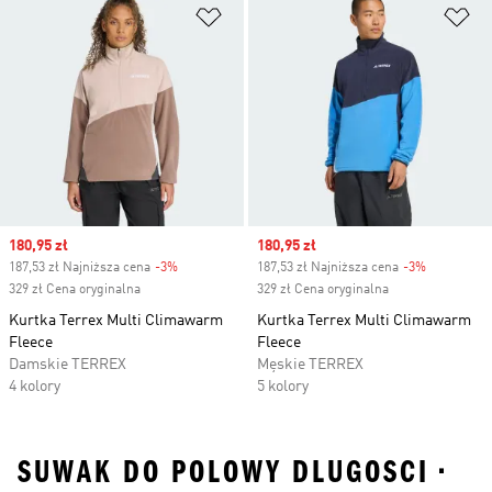
Dodaj do listy życzeń
Do
Sale price
180,95 zł
Sale price
180,95 zł
187,53 zł Najniższa cena
-3%
Discount
187,53 zł Najniższa cena
-3%
Discount
329 zł Cena oryginalna
329 zł Cena oryginalna
Kurtka Terrex Multi Climawarm
Kurtka Terrex Multi Climawarm
Fleece
Fleece
Damskie TERREX
Męskie TERREX
4 kolory
5 kolory
SUWAK DO POLOWY DLUGOSCI •