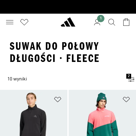
1
SUWAK DO POŁOWY
DŁUGOŚCI · FLEECE
2
10 wyniki
Dodaj do listy życzeń
Do