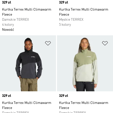
Price
329 zł
Price
329 zł
Kurtka Terrex Multi Climawarm
Kurtka Terrex Multi Climawarm
Fleece
Fleece
Damskie TERREX
Męskie TERREX
4 kolory
5 kolory
Nowość
Dodaj do listy życzeń
Do
Price
329 zł
Price
329 zł
Kurtka Terrex Multi Climawarm
Kurtka Terrex Multi Climawarm
Fleece
Fleece