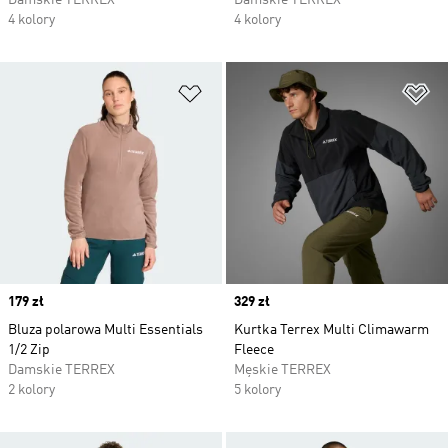
Damskie TERREX
Damskie TERREX
4 kolory
4 kolory
Dodaj do listy życzeń
Do
Price
179 zł
Price
329 zł
Bluza polarowa Multi Essentials
Kurtka Terrex Multi Climawarm
1/2 Zip
Fleece
Damskie TERREX
Męskie TERREX
2 kolory
5 kolory