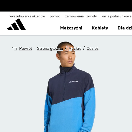
wyszukiwarka sklepów
pomoc
zamówienia i zwroty
karta podarunkowa
Mężczyźni
Kobiety
Dla dz
/
/
Powrót
Strona główna
Męskie
Odzież