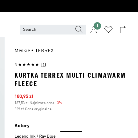
1
Męskie • TERREX
5
(1)
KURTKA TERREX MULTI CLIMAWARM
FLEECE
Ceny na wyprzedaży
180,95 zł
187,53 zł Najniższa cena
-3%
Zniżka
329 zł Cena oryginalna
Kolory
Legend Ink / Ray Blue