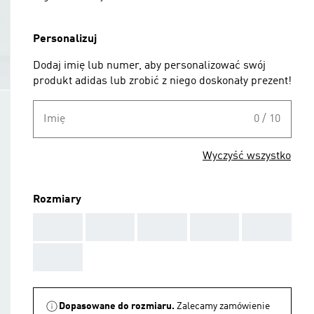
Personalizuj
Dodaj imię lub numer, aby personalizować swój
produkt adidas lub zrobić z niego doskonały prezent!
Imię
0 / 10
Wyczyść wszystko
Rozmiary
AAA
AAA
AAA
AAA
AAA
AAA
Dopasowane do rozmiaru.
Zalecamy zamówienie