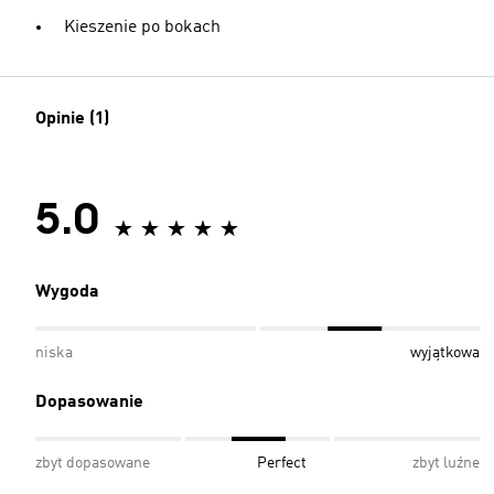
Kieszenie po bokach
Opinie (1)
5.0
Wygoda
niska
wyjątkowa
Dopasowanie
zbyt dopasowane
Perfect
zbyt luźne