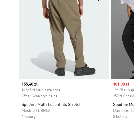
Current price
155,40 zł
Sale price
181,30 zł
142,45 zł Najniższa cena
194,25 zł Naj
259 zł Cena oryginalna
259 zł Cena 
Spodnie Multi Essentials Stretch
Spodnie Mul
Męskie TERREX
Damskie T
4 kolory
2 kolory