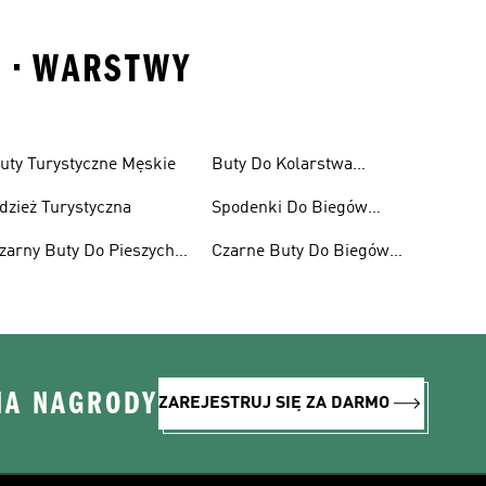
S • WARSTWY
uty Turystyczne Męskie
Buty Do Kolarstwa
Górskiego Dla Kobiet
dzież Turystyczna
Spodenki Do Biegów
Trailowych
zarny Buty Do Pieszych
Czarne Buty Do Biegów
ędrówek
Trailowych
NA NAGRODY
ZAREJESTRUJ SIĘ ZA DARMO