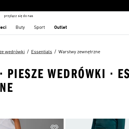
przyłącz się do nas
ieci
Buty
Sport
Outlet
ze wedrówki
Essentials
Warstwy zewnętrzne
 PIESZE WEDRÓWKI · ES
NE
 życzeń
Dodaj do listy życzeń