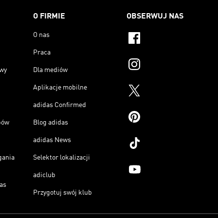
O FIRMIE
OBSERWUJ NAS
O nas
Praca
owy
Dla mediów
Aplikacje mobilne
adidas Confirmed
pów
Blog adidas
adidas News
gania
Selektor lokalizacji
adiclub
as
Przygotuj swój klub