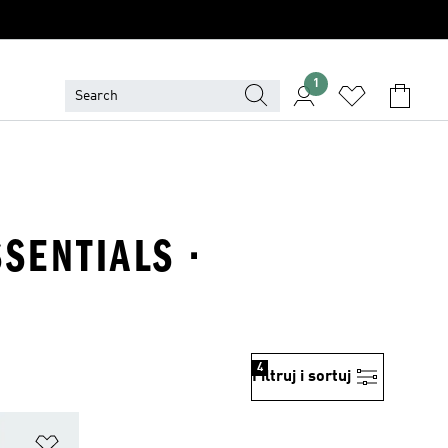
1
SENTIALS ·
4
Filtruj i sortuj
Dodaj do listy życzeń