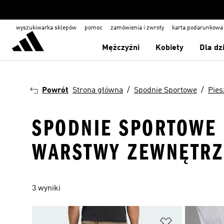
wyszukiwarka sklepów
pomoc
zamówienia i zwroty
karta podarunkowa
Mężczyźni
Kobiety
Dla dz
Powrót
Strona główna
Spodnie Sportowe
Pies
SPODNIE SPORTOWE ·
WARSTWY ZEWNĘTRZ
3 wyniki
Dodaj do listy