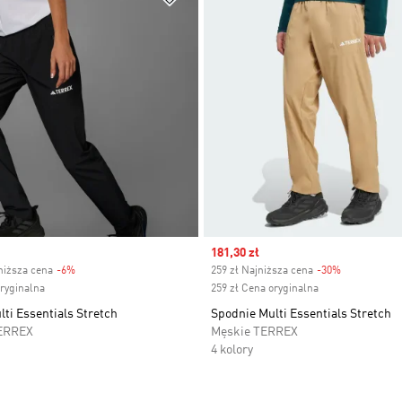
Sale price
181,30 zł
niższa cena
-6%
Discount
259 zł Najniższa cena
-30%
Discount
oryginalna
259 zł Cena oryginalna
ti Essentials Stretch
Spodnie Multi Essentials Stretch
ERREX
Męskie TERREX
4 kolory