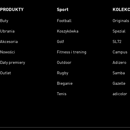
PRODUKTY
Sport
KOLEKC
Buty
Football
Originals
Ubrania
Koszykówka
Spezial
Akcesoria
Golf
SL72
Nowości
Fitness i trening
Campus
Daty premiery
Outdoor
Adizero
Outlet
Rugby
Samba
Bieganie
Gazelle
Tenis
adicolor