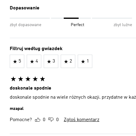
Dopasowanie
zbyt dopasowane
Perfect
zbyt luźne
Filtruj według gwiazdek
5
4
3
2
1
doskonale spodnie
doskonale spodnie na wiele różnych okazji. przydatne w ka
mzapal
Pomocne?
0
0
Zgłoś komentarz