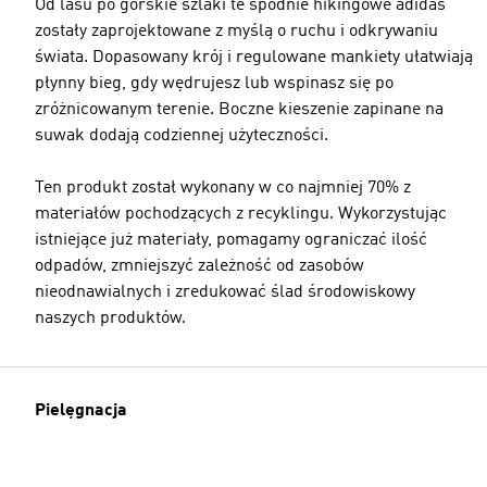
Od lasu po górskie szlaki te spodnie hikingowe adidas
zostały zaprojektowane z myślą o ruchu i odkrywaniu
świata. Dopasowany krój i regulowane mankiety ułatwiają
płynny bieg, gdy wędrujesz lub wspinasz się po
zróżnicowanym terenie. Boczne kieszenie zapinane na
suwak dodają codziennej użyteczności.
Ten produkt został wykonany w co najmniej 70% z
materiałów pochodzących z recyklingu. Wykorzystując
istniejące już materiały, pomagamy ograniczać ilość
odpadów, zmniejszyć zależność od zasobów
nieodnawialnych i zredukować ślad środowiskowy
naszych produktów.
Pielęgnacja