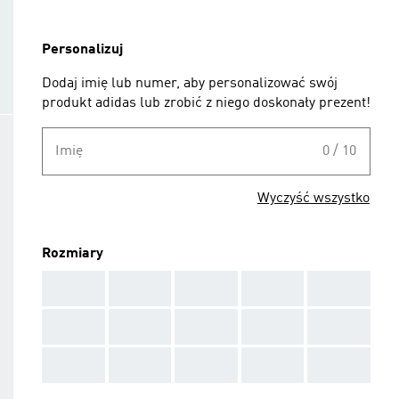
Personalizuj
Dodaj imię lub numer, aby personalizować swój
produkt adidas lub zrobić z niego doskonały prezent!
Imię
0 / 10
Wyczyść wszystko
Rozmiary
AAA
AAA
AAA
AAA
AAA
AAA
AAA
AAA
AAA
AAA
AAA
AAA
AAA
AAA
AAA