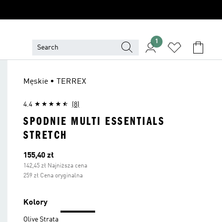
1
Męskie • TERREX
4.4
(8)
SPODNIE MULTI ESSENTIALS
STRETCH
Bieżąca cena
155,40 zł
142,45 zł Najniższa cena
259 zł Cena oryginalna
Kolory
Olive Strata