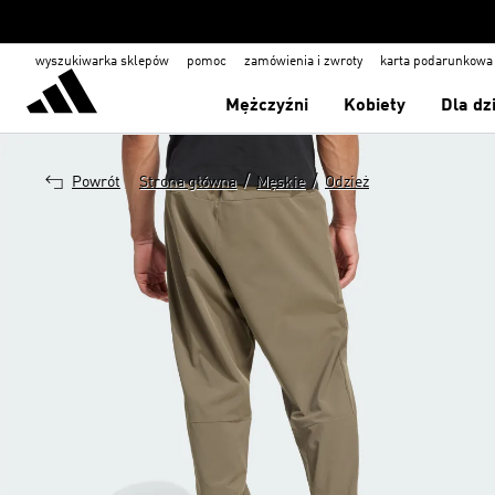
wyszukiwarka sklepów
pomoc
zamówienia i zwroty
karta podarunkowa
Mężczyźni
Kobiety
Dla dz
/
/
Powrót
Strona główna
Męskie
Odzież