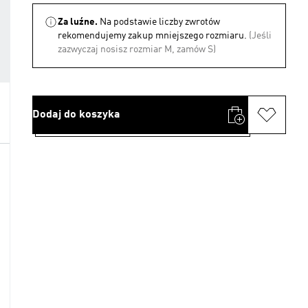
Za luźne.
Na podstawie liczby zwrotów
rekomendujemy zakup mniejszego rozmiaru.
(Jeśli
zazwyczaj nosisz rozmiar M, zamów S)
Dodaj do koszyka