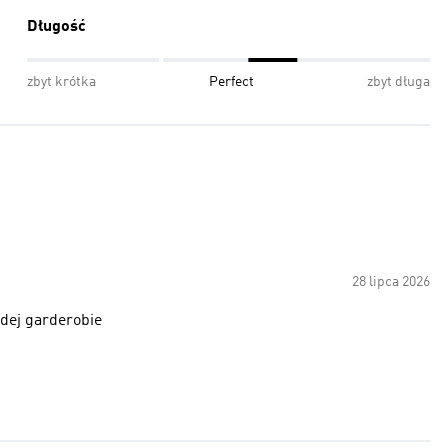
Długość
zbyt krótka
Perfect
zbyt długa
28 lipca 2026
żdej garderobie