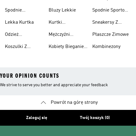
Damska
Bawełniane
Nadrukiem Dzieci
Z Recyklingu
Spodnie
Bluzy Lekkie
Spodnie Sportowe
Bawełniane
Poliester Z
Lekka Kurtka
Kurtki
Sneakersy Z
Recyklingu
Nieprzemakalny
Zamszową
Odzież
Mężczyźni
Płaszcze Zimowe
Cholewką
Przeciwdeszczowa
Bieganie I
Koszulki Z
Kobiety Bieganie I
Kombinezony
Lifestyle
Nadrukiem
Lifestyle
YOUR OPINION COUNTS
We strive to serve you better and appreciate your feedback
Powrót na górę strony
Zaloguj się
Twój koszyk (0)