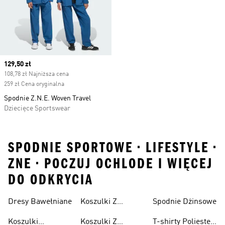
Current price
129,50 zł
108,78 zł Najniższa cena
259 zł Cena oryginalna
Spodnie Z.N.E. Woven Travel
Dziecięce Sportswear
SPODNIE SPORTOWE • LIFESTYLE •
ZNE • POCZUJ OCHLODE I WIĘCEJ
DO ODKRYCIA
Dresy Bawełniane
Koszulki Z
Spodnie Dżinsowe
Męskie
Nadrukiem
Koszulki
Koszulki Z
T-shirty Poliester