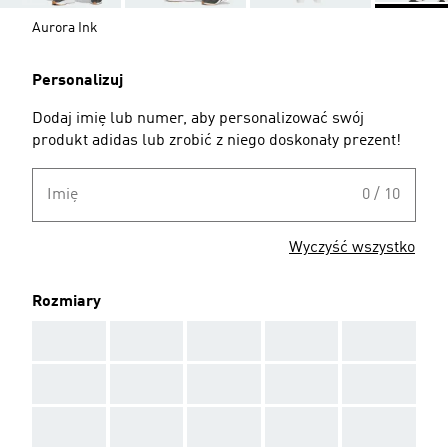
Aurora Ink
Personalizuj
Dodaj imię lub numer, aby personalizować swój
produkt adidas lub zrobić z niego doskonały prezent!
Imię
0 / 10
Wyczyść wszystko
Rozmiary
AAA
AAA
AAA
AAA
AAA
AAA
AAA
AAA
AAA
AAA
AAA
AAA
AAA
AAA
AAA