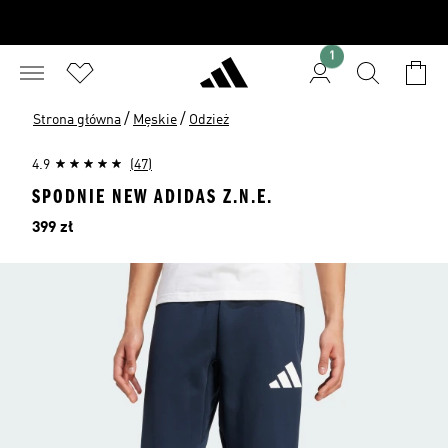
1
/
/
Strona główna
Męskie
Odzież
4.9
(47)
SPODNIE NEW ADIDAS Z.N.E.
Cena
399 zł