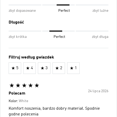
zbyt dopasowane
Perfect
zbyt luźne
Długość
zbyt krótka
Perfect
zbyt długa
Filtruj według gwiazdek
5
4
3
2
1
24 lipca 2026
Polecam
Kolor:
White
Komfort noszenia, bardzo dobry materiał. Spodnie
godne polecenia