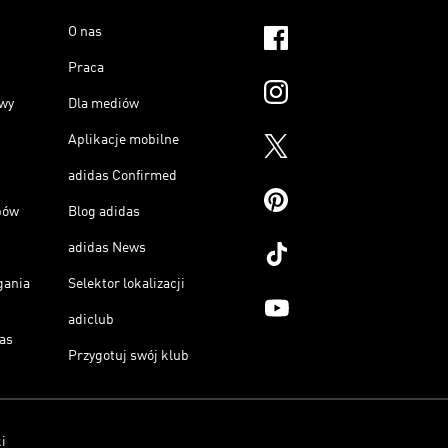
O nas
Praca
owy
Dla mediów
Aplikacje mobilne
adidas Confirmed
pów
Blog adidas
adidas News
gania
Selektor lokalizacji
adiclub
as
Przygotuj swój klub
i