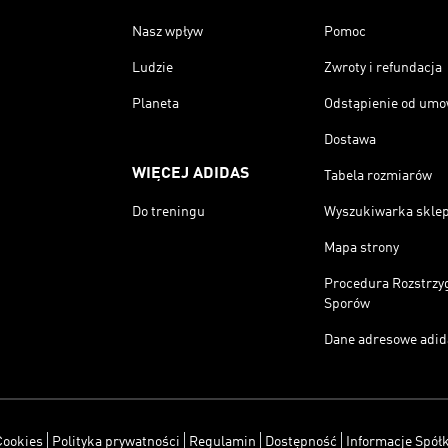
Nasz wpływ
Pomoc
Ludzie
Zwroty i refundacja
Planeta
Odstąpienie od um
Dostawa
WIĘCEJ ADIDAS
Tabela rozmiarów
Do treningu
Wyszukiwarka skle
Mapa strony
Procedura Rozstrzy
Sporów
Dane adresowe adid
Cookies
Polityka prywatności
Regulamin
Dostępność
Informacje Spółk