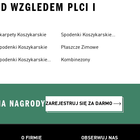
OD WZGLEDEM PLCI I
karpety Koszykarskie
Spodenki Koszykarskie
Męskie
podenki Koszykarskie
Płaszcze Zimowe
podenki Koszykarskie
Kombinezony
amskie
NA NAGRODY
ZAREJESTRUJ SIĘ ZA DARMO
O FIRMIE
OBSERWUJ NAS