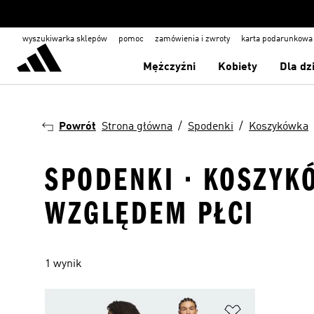
wyszukiwarka sklepów
pomoc
zamówienia i zwroty
karta podarunkowa
Mężczyźni
Kobiety
Dla dz
Powrót
Strona główna
Spodenki
Koszykówka
SPODENKI · KOSZYK
WZGLĘDEM PŁCI
1 wynik
Dodaj do listy