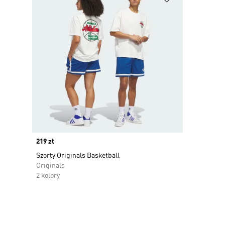
Price
219 zł
Szorty Originals Basketball
Originals
2 kolory