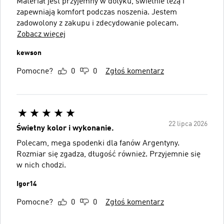
Materiał jest przyjemny w dotyku, świetnie leżą i
zapewniają komfort podczas noszenia. Jestem
zadowolony z zakupu i zdecydowanie polecam.
Zobacz więcej
kewson
Pomocne?
0
0
Zgłoś komentarz
22 lipca 2026
Świetny kolor i wykonanie.
Polecam, mega spodenki dla fanów Argentyny.
Rozmiar się zgadza, długość również. Przyjemnie się
w nich chodzi.
Igor14
Pomocne?
0
0
Zgłoś komentarz