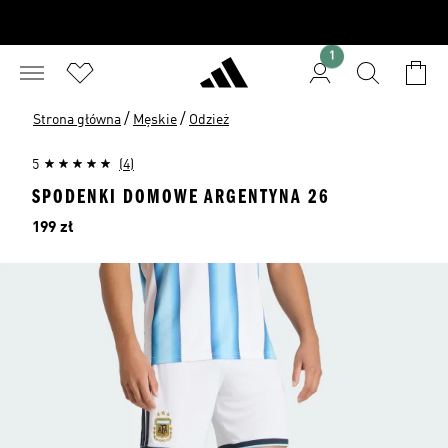
1
/
/
Strona główna
Męskie
Odzież
5
(4)
SPODENKI DOMOWE ARGENTYNA 26
Cena
199 zł