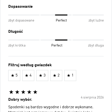
Dopasowanie
zbyt dopasowane
Perfect
zbyt luźne
Długość
zbyt krótka
Perfect
zbyt długa
Filtruj według gwiazdek
5
4
3
2
1
4 sierpnia 2026
Dobry wybór.
Spodenki są bardzo wygodne i dobrze wykonane.