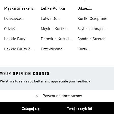
Sneakersy
Sportowe
Męska Sneakersy
Lekka Kurtka
Odzież
Przewiewne
Przewiewne
Odblaskowa
Dziecięce
Latwa Do
Kurtki Ocieplane
Sneakersy
Spakowania
Odzież
Męskie Kurtki
Szybkoschnące
Przewiewne
Kurtki
Przeciwdeszczowa
Wodoodporne
Koszulki
Lekkie Buty
Damskie Kurtki
Spodnie Stretch
Wodoodporne
Lekkie Bluzy Z
Przewiewne
Kurtki
Kapturem
Skarpetki
Nieprzemakalny
YOUR OPINION COUNTS
We strive to serve you better and appreciate your feedback
Powrót na górę strony
Zaloguj się
Twój koszyk (0)