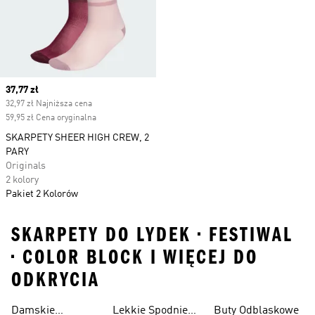
Current price
37,77 zł
32,97 zł Najniższa cena
59,95 zł Cena oryginalna
SKARPETY SHEER HIGH CREW, 2
PARY
Originals
2 kolory
Pakiet 2 Kolorów
SKARPETY DO LYDEK • FESTIWAL
• COLOR BLOCK I WIĘCEJ DO
ODKRYCIA
Damskie
Lekkie Spodnie
Buty Odblaskowe