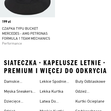
Price
199 zł
CZAPKA TYPU BUCKET
MERCEDES - AMG PETRONAS
FORMULA 1 TEAM MECHANICS
Performance
SIATECZKA • KAPELUSZE LETNIE •
PREMIUM I WIĘCEJ DO ODKRYCIA
Damskie
Lekkie Spodnie
Buty Odblaskowe
Sneakersy
Sportowe
Męska Sneakersy
Lekka Kurtka
Odzież
Przewiewne
Przewiewne
Odblaskowa
Dziecięce
Latwa Do
Kurtki Ocieplane
Sneakersy
Spakowania