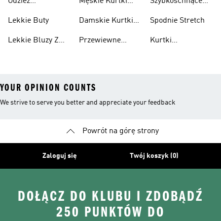
Odzież
Męskie Kurtki
Szybkoschnące
Przewiewne
Kurtki
Przeciwdeszczowa
Wodoodporne
Koszulki
Lekkie Buty
Damskie Kurtki
Spodnie Stretch
Wodoodporne
Lekkie Bluzy Z
Przewiewne
Kurtki
Kapturem
Skarpetki
Nieprzemakalny
YOUR OPINION COUNTS
We strive to serve you better and appreciate your feedback
Powrót na górę strony
Zaloguj się
Twój koszyk (0)
DOŁĄCZ DO KLUBU I ZDOBĄDŹ
250 PUNKTÓW DO