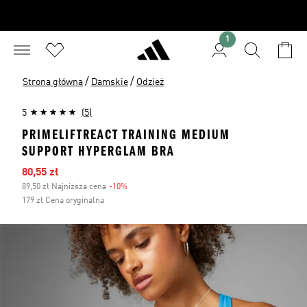
1
/
/
Strona główna
Damskie
Odzież
5
(5)
PRIMELIFTREACT TRAINING MEDIUM
SUPPORT HYPERGLAM BRA
Ceny na wyprzedaży
80,55 zł
89,50 zł Najniższa cena
-10%
Zniżka
179 zł Cena oryginalna