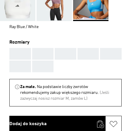
Ray Blue / White
Rozmiary
AAA
AAA
AAA
AAA
AAA
AAA
AAA
Za małe.
Na podstawie liczby zwrotów
rekomendujemy zakup większego rozmiaru.
(Jeśli
zazwyczaj nosisz rozmiar M, zamów L)
Dodaj do koszyka