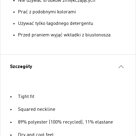
Nie używać środków zmiękczających
Prać z podobnymi kolorami
Używać tylko łagodnego detergentu
Przed praniem wyjąć wkładki z biustonosza
Szczegóły
Tight fit
Squared neckline
89% polyester (100% recycled), 11% elastane
Dry and cool feel