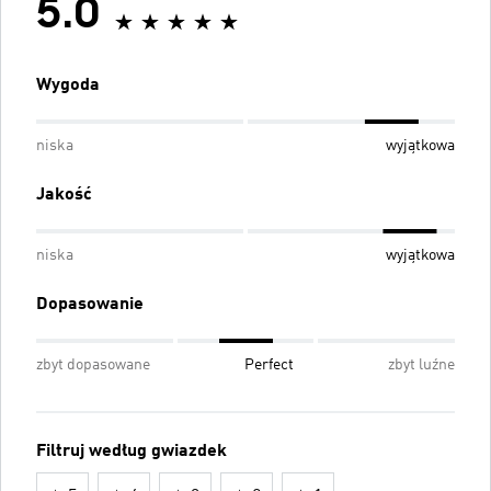
5.0
Wygoda
niska
wyjątkowa
Jakość
niska
wyjątkowa
Dopasowanie
zbyt dopasowane
Perfect
zbyt luźne
Filtruj według gwiazdek