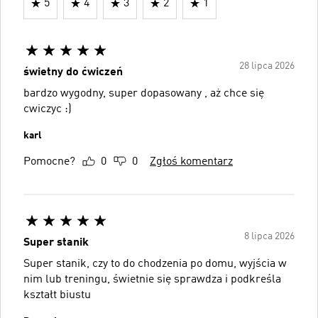
5
4
3
2
1
28 lipca 2026
świetny do ćwiczeń
bardzo wygodny, super dopasowany , aż chce się
cwiczyc :)
karl
Pomocne?
0
0
Zgłoś komentarz
8 lipca 2026
Super stanik
Super stanik, czy to do chodzenia po domu, wyjścia w
nim lub treningu, świetnie się sprawdza i podkreśla
kształt biustu