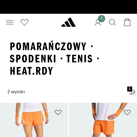
1
POMARAŃCZOWY ·
SPODENKI · TENIS ·
HEAT.RDY
4
2 wyniki
Dodaj do listy życzeń
Do