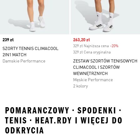
Price
239 zł
Sale price
263,20 zł
329 zł Najniższa cena
-20%
Discount
SZORTY TENNIS CLIMACOOL
329 zł Cena oryginalna
2IN1 MATCH
Damskie Performance
ZESTAW SZORTÓW TENISOWYCH
CLIMACOOL I SZORTÓW
WEWNĘTRZNYCH
Męskie Performance
2 kolory
POMARANCZOWY • SPODENKI •
TENIS • HEAT.RDY I WIĘCEJ DO
ODKRYCIA