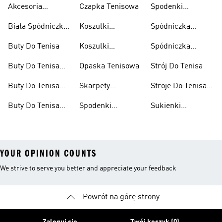
Akcesoria
Czapka Tenisowa
Spodenki
Tenisowe
Tenisowe Męskie
Biała Spódniczka
Koszulki
Spódniczka
Tenisowa
Tenisowe
Tenisowa
Buty Do Tenisa
Koszulki
Spódniczka
Tenisowe Męskie
Tenisowa Czarna
Buty Do Tenisa
Opaska Tenisowa
Strój Do Tenisa
Damskie
Buty Do Tenisa
Skarpety
Stroje Do Tenisa
Dla Dzieci
Tenisowe
Damskie
Buty Do Tenisa
Spodenki
Sukienki
Męskie
Tenisowe
Tenisowe
YOUR OPINION COUNTS
We strive to serve you better and appreciate your feedback
Powrót na górę strony