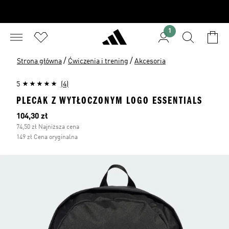
1
/
/
Strona główna
Ćwiczenia i trening
Akcesoria
5
(4)
PLECAK Z WYTŁOCZONYM LOGO ESSENTIALS
Bieżąca cena
104,30 zł
74,50 zł Najniższa cena
149 zł Cena oryginalna