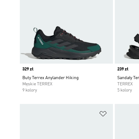
Price
329 zł
Price
239 zł
Buty Terrex Anylander Hiking
Sandały Te
Męskie TERREX
TERREX
9 kolory
5 kolory
Dodaj do listy