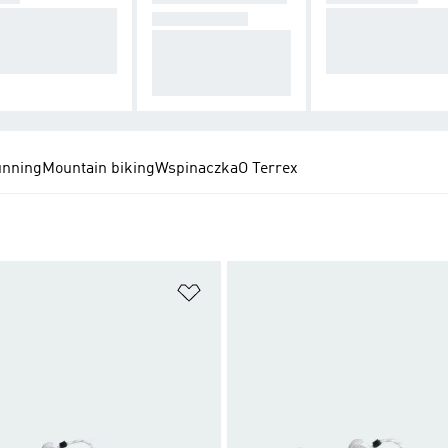
rstwy na każdą
Niezbędne na szl
KI/SPODNIE
rę roku, od koszu
Uniwersalne spodn
– od skarpet po c
 po polary
ie na szlak i nie tylk
pki
o
unning
Mountain biking
Wspinaczka
O Terrex
 życzeń
Dodaj do listy życzeń