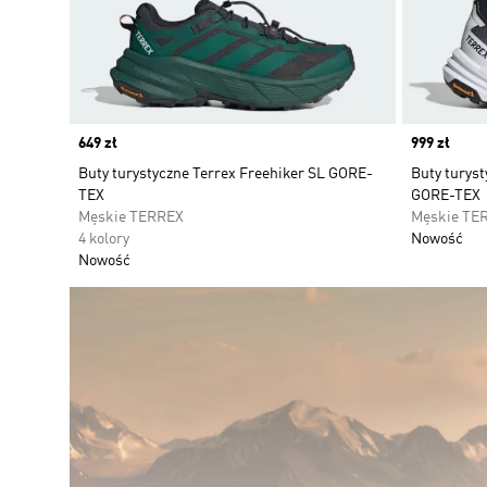
Price
649 zł
Price
999 zł
Buty turystyczne Terrex Freehiker SL GORE-
Buty turys
TEX
GORE-TEX
Męskie TERREX
Męskie TE
4 kolory
Nowość
Nowość