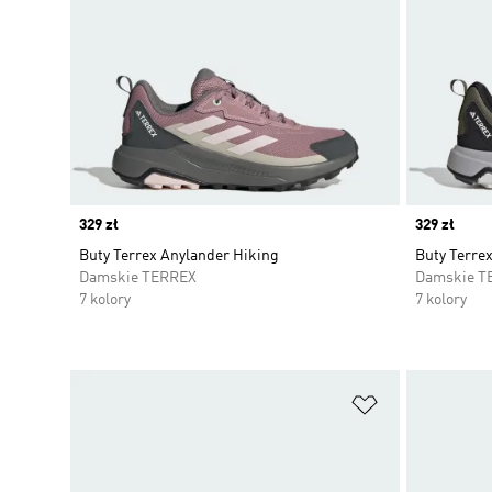
Price
329 zł
Price
329 zł
Buty Terrex Anylander Hiking
Buty Terre
Damskie TERREX
Damskie T
7 kolory
7 kolory
Dodaj do listy