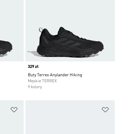
Price
329 zł
Buty Terrex Anylander Hiking
Męskie TERREX
9 kolory
Dodaj do listy życzeń
Dodaj do li