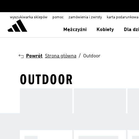
wyszukiwarka sklepów
pomoc
zamówienia i zwroty
karta podarunkowa
Mężczyźni
Kobiety
Dla dz
Powrót
Strona główna
Outdoor
OUTDOOR
BUTY
KURTKI I BLUZY
TO