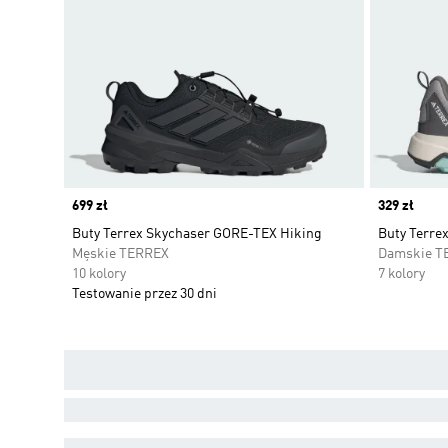
Price
699 zł
Price
329 zł
Buty Terrex Skychaser GORE-TEX Hiking
Buty Terre
Męskie TERREX
Damskie T
10 kolory
7 kolory
Testowanie przez 30 dni