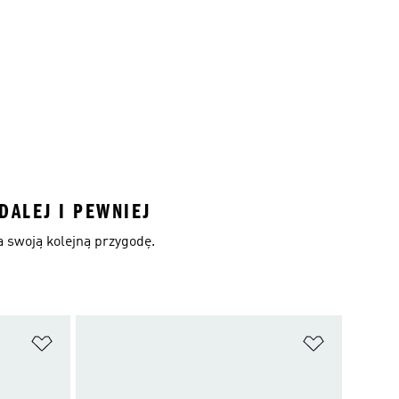
DALEJ I PEWNIEJ
swoją kolejną przygodę.
Dodaj do listy życzeń
Dodaj do li