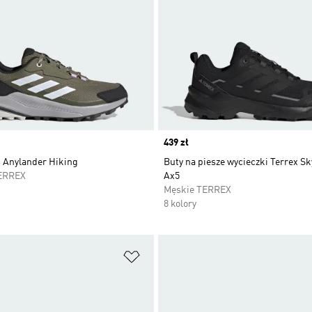
Price
439 zł
x Anylander Hiking
Buty na piesze wycieczki Terrex S
ERREX
Ax5
Męskie TERREX
8 kolory
 życzeń
Dodaj do listy życzeń