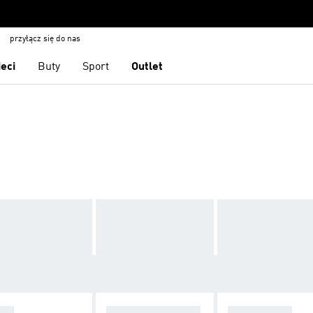
przyłącz się do nas
ieci
Buty
Sport
Outlet
PY
SZORTY/SPODEN
AKCESORIA