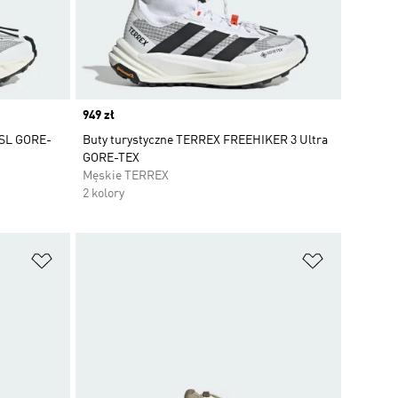
Price
949 zł
 SL GORE-
Buty turystyczne TERREX FREEHIKER 3 Ultra
GORE-TEX
Męskie TERREX
2 kolory
Dodaj do listy życzeń
Dodaj do li