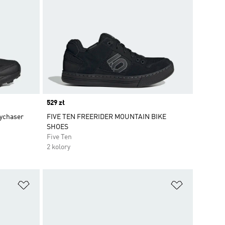
Price
529 zł
kychaser
FIVE TEN FREERIDER MOUNTAIN BIKE
SHOES
Five Ten
2 kolory
Dodaj do listy życzeń
Dodaj do li