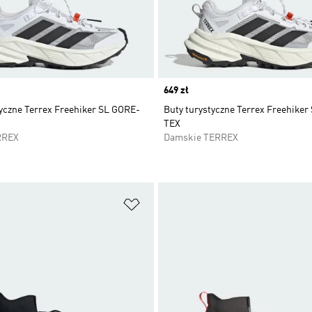
Price
649 zł
tyczne Terrex Freehiker SL GORE-
Buty turystyczne Terrex Freehiker
TEX
RREX
Damskie TERREX
 życzeń
Dodaj do listy życzeń