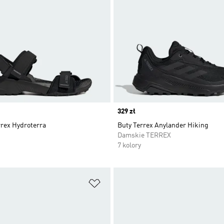
Price
329 zł
rrex Hydroterra
Buty Terrex Anylander Hiking
Damskie TERREX
7 kolory
 życzeń
Dodaj do listy życzeń