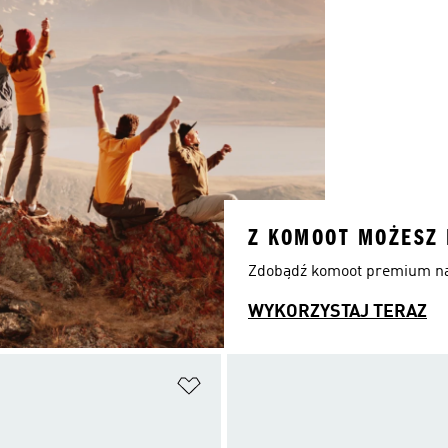
Z KOMOOT MOŻESZ 
Zdobądź komoot premium na 
WYKORZYSTAJ TERAZ
 życzeń
Dodaj do listy życzeń