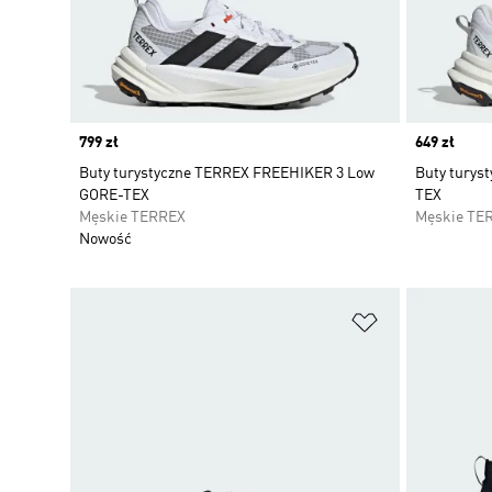
Price
799 zł
Price
649 zł
Buty turystyczne TERREX FREEHIKER 3 Low
Buty turys
GORE-TEX
TEX
Męskie TERREX
Męskie TE
Nowość
Dodaj do listy