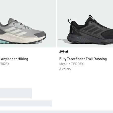
Price
299 zł
x Anylander Hiking
Buty Tracefinder Trail Running
ERREX
Męskie TERREX
3 kolory