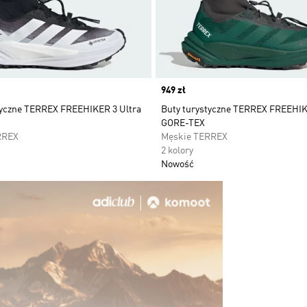
Price
949 zł
tyczne TERREX FREEHIKER 3 Ultra
Buty turystyczne TERREX FREEHIK
GORE-TEX
RREX
Męskie TERREX
2 kolory
Nowość