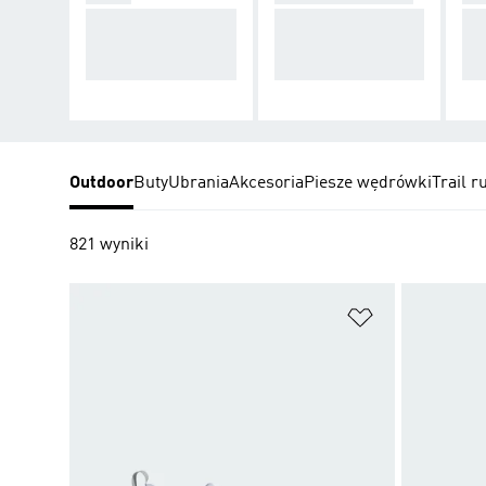
Przyczepność i wsp
Niezawodna ochron
Wa
arcie na każdym dy
a niezależnie od po
po
stansie
gody
lek
Outdoor
Buty
Ubrania
Akcesoria
Piesze wędrówki
Trail r
821 wyniki
Dodaj do listy