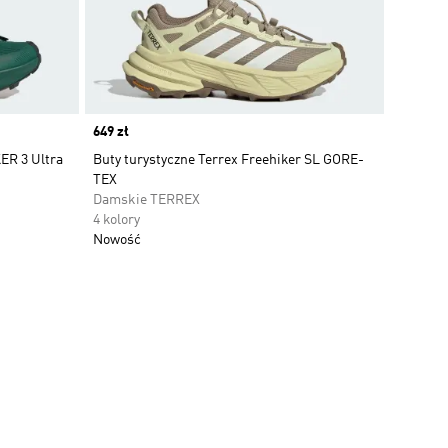
Price
649 zł
ER 3 Ultra
Buty turystyczne Terrex Freehiker SL GORE-
TEX
Damskie TERREX
4 kolory
Nowość