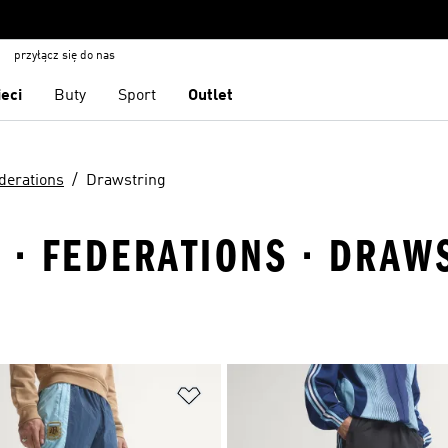
przyłącz się do nas
ieci
Buty
Sport
Outlet
derations
Drawstring
 · FEDERATIONS · DRAW
 życzeń
Dodaj do listy życzeń