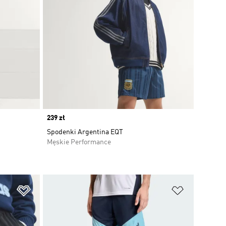
Price
239 zł
Spodenki Argentina EQT
Męskie Performance
Dodaj do listy życzeń
Dodaj do li