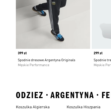
Price
399 zł
Price
299 zł
Spodnie dresowe Argentyna Originals
Spodnie tr
Męskie Performance
Męskie Pe
ODZIEZ • ARGENTYNA • F
Koszulka Algierska
Koszulka Hiszpania