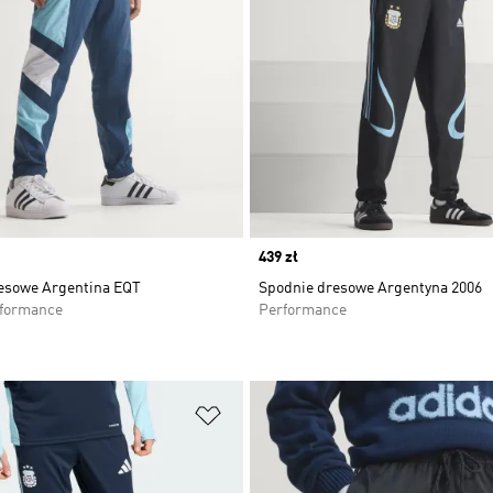
Price
439 zł
esowe Argentina EQT
Spodnie dresowe Argentyna 2006
rformance
Performance
 życzeń
Dodaj do listy życzeń