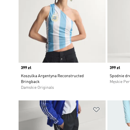
Price
399 zł
Price
399 zł
Koszulka Argentyna Reconstructed
Spodnie dr
Bringback
Męskie Pe
Damskie Originals
Dodaj do listy