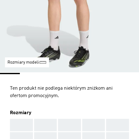
Rozmiary modeli
Ten produkt nie podlega niektórym zniżkom ani
ofertom promocyjnym.
Rozmiary
AAA
AAA
AAA
AAA
AAA
AAA
AAA
AAA
AAA
AAA