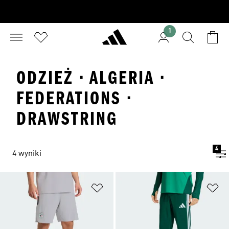
1
ODZIEŻ · ALGERIA ·
FEDERATIONS ·
DRAWSTRING
4
4 wyniki
Dodaj do listy życzeń
Do