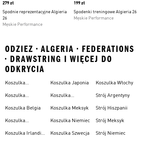
Price
279 zł
Price
199 zł
Spodnie reprezentacyjne Algieria
Spodenki treningowe Algieria 26
26
Męskie Performance
Męskie Performance
ODZIEZ • ALGERIA • FEDERATIONS
• DRAWSTRING I WIĘCEJ DO
ODKRYCIA
Koszulka
Koszulka Japonia
Koszulka Włochy
Algierska
Koszulka
Koszulka
Strój Argentyny
Argentyna
Kolumbia
Koszulka Belgia
Koszulka Meksyk
Strój Hiszpanii
Koszulka
Koszulka Niemiec
Strój Meksyk
Hiszpania
Koszulka Irlandii
Koszulka Szwecja
Strój Niemiec