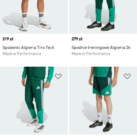
Price
219 zł
Price
279 zł
Spodenki Algieria Tiro Tech
Spodnie treningowe Algieria 26
Męskie Performance
Męskie Performance
Dodaj do listy życzeń
Do