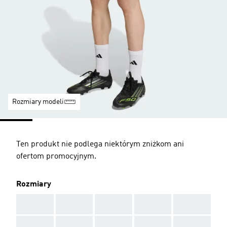
Rozmiary modeli
Ten produkt nie podlega niektórym zniżkom ani
ofertom promocyjnym.
Rozmiary
AAA
AAA
AAA
AAA
AAA
AAA
AAA
AAA
AAA
AAA