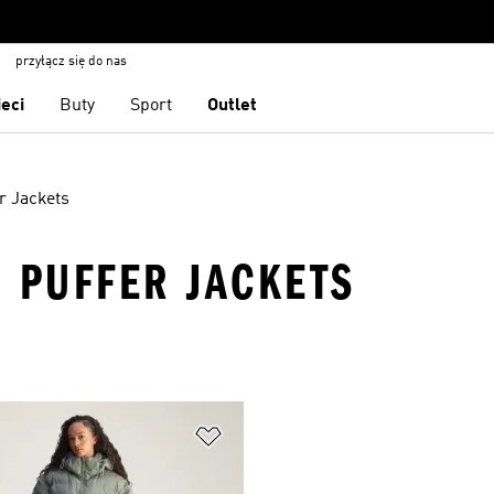
przyłącz się do nas
ieci
Buty
Sport
Outlet
r Jackets
· PUFFER JACKETS
 życzeń
Dodaj do listy życzeń