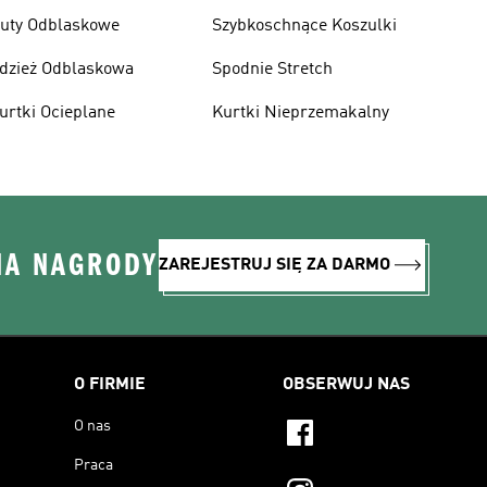
uty Odblaskowe
Szybkoschnące Koszulki
dzież Odblaskowa
Spodnie Stretch
urtki Ocieplane
Kurtki Nieprzemakalny
NA NAGRODY
ZAREJESTRUJ SIĘ ZA DARMO
O FIRMIE
OBSERWUJ NAS
O nas
Praca