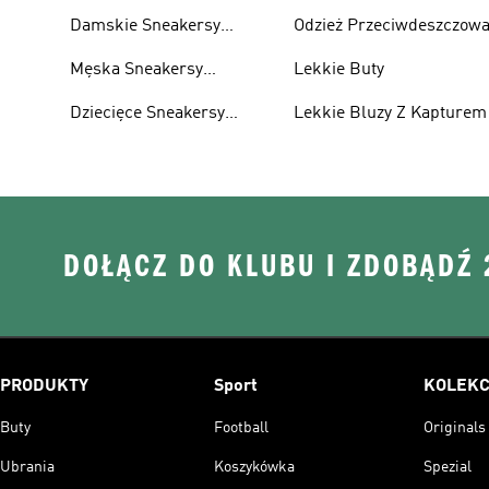
Damskie Sneakersy
Odzież Przeciwdeszczow
Przewiewne
Męska Sneakersy
Lekkie Buty
Przewiewne
Dziecięce Sneakersy
Lekkie Bluzy Z Kapturem
Przewiewne
DOŁĄCZ DO KLUBU I ZDOBĄDŹ
PRODUKTY
Sport
KOLEKC
Buty
Football
Originals
Ubrania
Koszykówka
Spezial