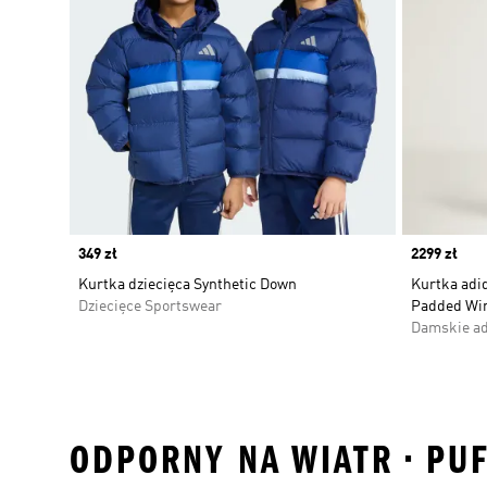
Price
349 zł
Price
2299 zł
Kurtka dziecięca Synthetic Down
Kurtka adi
Dziecięce Sportswear
Padded Wi
Damskie ad
ODPORNY NA WIATR • PUF