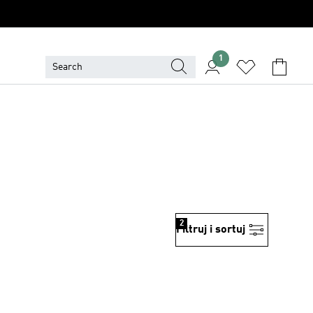
1
2
Filtruj i sortuj