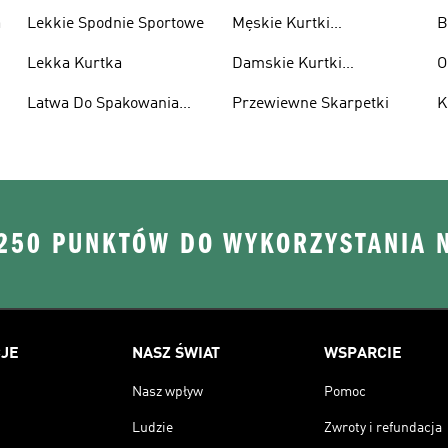
a
Lekkie Spodnie Sportowe
Męskie Kurtki
B
Wodoodporne
Lekka Kurtka
Damskie Kurtki
O
Wodoodporne
Latwa Do Spakowania
Przewiewne Skarpetki
K
Kurtki
 250 PUNKTÓW DO WYKORZYSTANIA 
JE
NASZ ŚWIAT
WSPARCIE
Nasz wpływ
Pomoc
Ludzie
Zwroty i refundacja