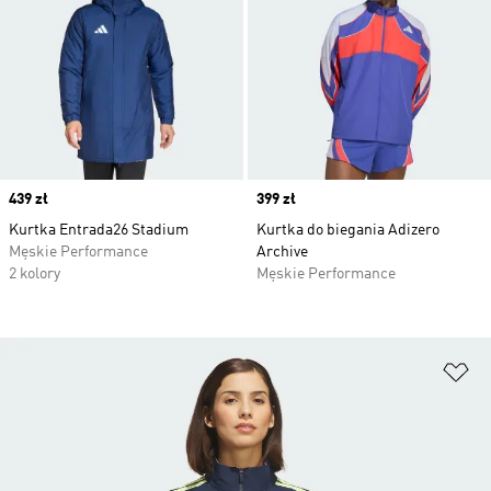
Price
439 zł
Price
399 zł
Kurtka Entrada26 Stadium
Kurtka do biegania Adizero
Męskie Performance
Archive
2 kolory
Męskie Performance
Do