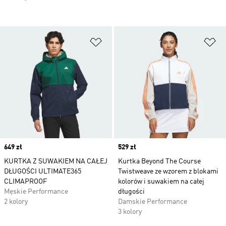
Dodaj do listy życzeń
Do
Price
649 zł
Price
529 zł
KURTKA Z SUWAKIEM NA CAŁEJ
Kurtka Beyond The Course
DŁUGOŚCI ULTIMATE365
Twistweave ze wzorem z blokami
CLIMAPROOF
kolorów i suwakiem na całej
Męskie Performance
długości
2 kolory
Damskie Performance
3 kolory