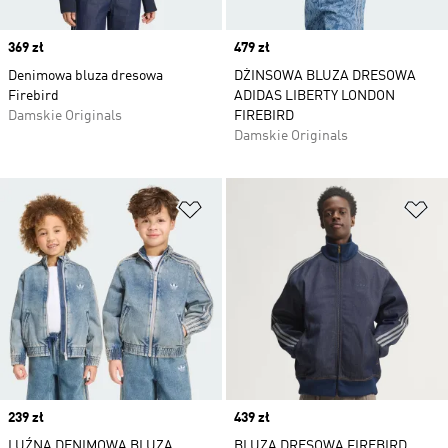
Price
369 zł
Price
479 zł
Denimowa bluza dresowa
DŻINSOWA BLUZA DRESOWA
Firebird
ADIDAS LIBERTY LONDON
Damskie Originals
FIREBIRD
Damskie Originals
Dodaj do listy życzeń
Do
Price
239 zł
Price
439 zł
LUŹNA DENIMOWA BLUZA
BLUZA DRESOWA FIREBIRD