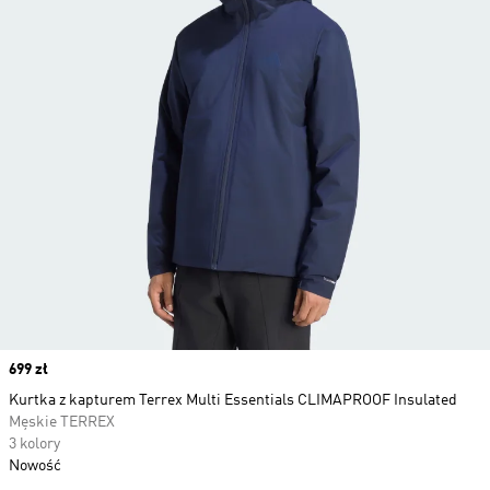
Price
699 zł
Kurtka z kapturem Terrex Multi Essentials CLIMAPROOF Insulated
Męskie TERREX
3 kolory
Nowość