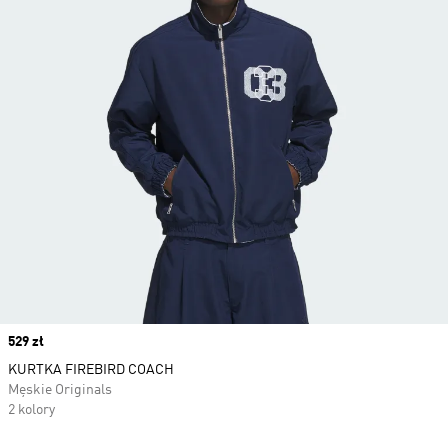
Price
529 zł
KURTKA FIREBIRD COACH
Męskie Originals
2 kolory