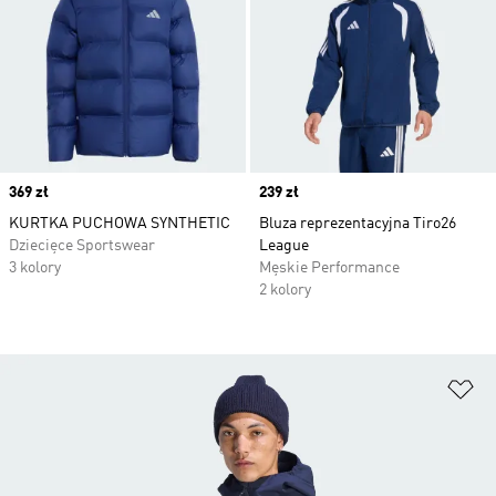
Price
369 zł
Price
239 zł
KURTKA PUCHOWA SYNTHETIC
Bluza reprezentacyjna Tiro26
Dziecięce Sportswear
League
3 kolory
Męskie Performance
2 kolory
Do