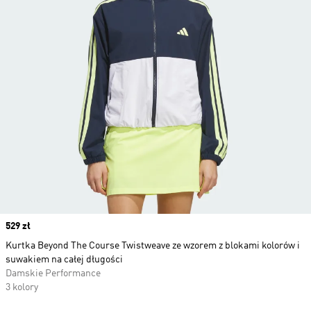
Price
529 zł
Kurtka Beyond The Course Twistweave ze wzorem z blokami kolorów i
suwakiem na całej długości
Damskie Performance
3 kolory