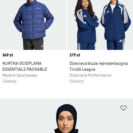
Price
349 zł
Price
219 zł
KURTKA OCIEPLANA
Dziecięca bluza reprezentacyjna
ESSENTIALS PACKABLE
Tiro26 League
Męskie Sportswear
Dziecięce Performance
3 kolory
2 kolory
Do