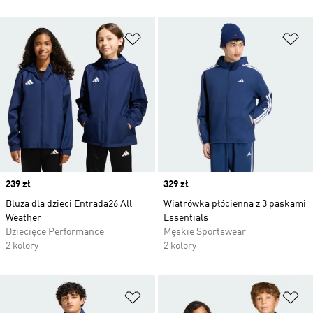
Dodaj do listy życzeń
Do
Price
239 zł
Price
329 zł
Bluza dla dzieci Entrada26 All
Wiatrówka płócienna z 3 paskami
Weather
Essentials
Dziecięce Performance
Męskie Sportswear
2 kolory
2 kolory
Dodaj do listy życzeń
Do