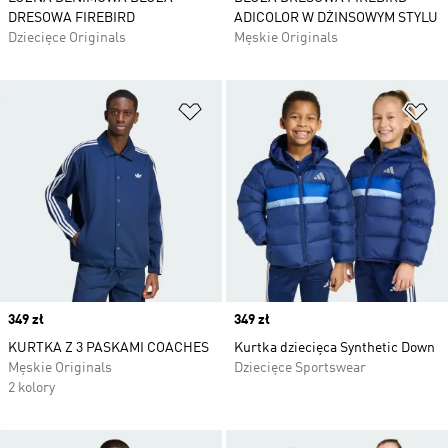
DRESOWA FIREBIRD
ADICOLOR W DŻINSOWYM STYLU
Dziecięce Originals
Męskie Originals
Dodaj do listy życzeń
Do
Price
349 zł
Price
349 zł
KURTKA Z 3 PASKAMI COACHES
Kurtka dziecięca Synthetic Down
Męskie Originals
Dziecięce Sportswear
2 kolory