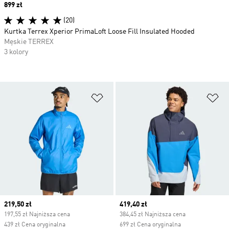
Price
899 zł
(20)
Kurtka Terrex Xperior PrimaLoft Loose Fill Insulated Hooded
Męskie TERREX
3 kolory
Dodaj do listy życzeń
Do
Current price
219,50 zł
Current price
419,40 zł
197,55 zł Najniższa cena
384,45 zł Najniższa cena
439 zł Cena oryginalna
699 zł Cena oryginalna