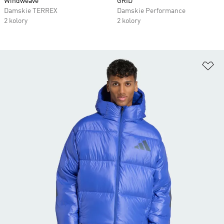
Windweave
GRID
Damskie TERREX
Damskie Performance
2 kolory
2 kolory
Do