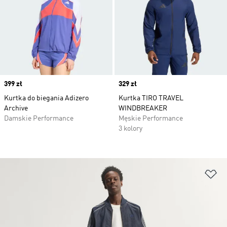
Price
399 zł
Price
329 zł
Kurtka do biegania Adizero
Kurtka TIRO TRAVEL
Archive
WINDBREAKER
Damskie Performance
Męskie Performance
3 kolory
Do