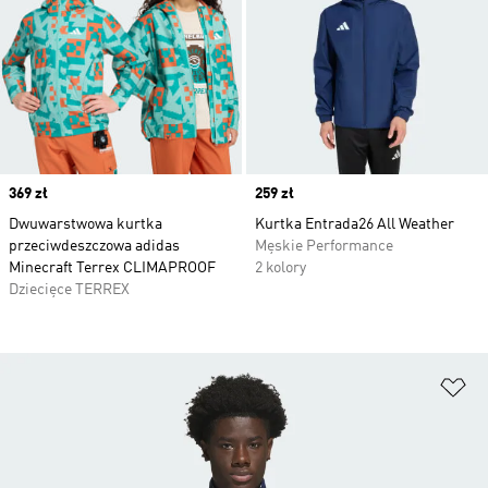
Price
369 zł
Price
259 zł
Dwuwarstwowa kurtka
Kurtka Entrada26 All Weather
przeciwdeszczowa adidas
Męskie Performance
Minecraft Terrex CLIMAPROOF
2 kolory
Dziecięce TERREX
Do