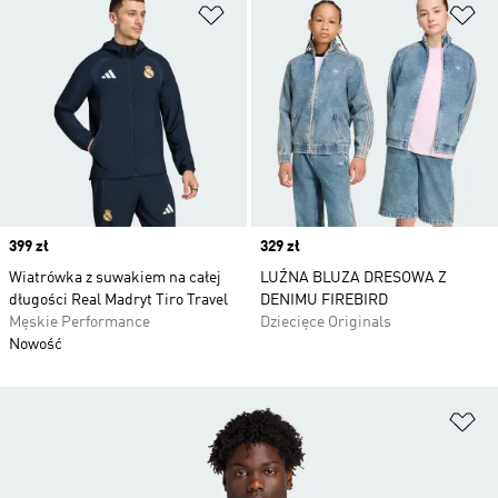
Dodaj do listy życzeń
Do
Price
399 zł
Price
329 zł
Wiatrówka z suwakiem na całej
LUŹNA BLUZA DRESOWA Z
długości Real Madryt Tiro Travel
DENIMU FIREBIRD
Męskie Performance
Dziecięce Originals
Nowość
Do