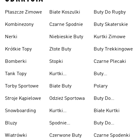
Płaszcze Zimowe
Białe Koszulki
Buty Do Rugby
Kombinezony
Czarne Spodnie
Buty Skaterskie
Nerki
Niebieskie Buty
Kurtki Zimowe
Krótkie Topy
Złote Buty
Buty Trekkingowe
Bomberki
Stopki
Czarne Plecaki
Tank Topy
Kurtki
Buty
Przeciwdeszczowe
Wspinaczkowe
Torby Sportowe
Białe Buty
Polary
Stroje Kąpielowe
Odzież Sportowa
Buty Do
Podnoszenia
Snowboarding
Kurtki
Białe Kurtki
Ciężarów
Narciarskie
Bluzy
Spodnie
Buty Do
Narciarskie
Koszykówki
Wiatrówki
Czerwone Buty
Czarne Spodenki