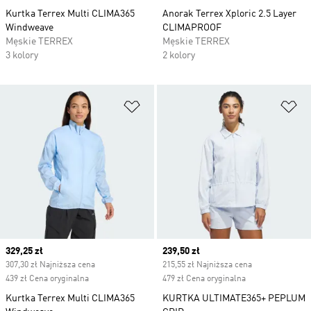
Kurtka Terrex Multi CLIMA365
Anorak Terrex Xploric 2.5 Layer
Windweave
CLIMAPROOF
Męskie TERREX
Męskie TERREX
3 kolory
2 kolory
Dodaj do listy życzeń
Do
Current price
329,25 zł
Current price
239,50 zł
307,30 zł Najniższa cena
215,55 zł Najniższa cena
439 zł Cena oryginalna
479 zł Cena oryginalna
Kurtka Terrex Multi CLIMA365
KURTKA ULTIMATE365+ PEPLUM