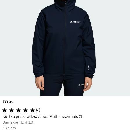
Price
439 zł
(6)
Kurtka przeciwdeszczowa Multi Essentials 2L
Damskie TERREX
3 kolory