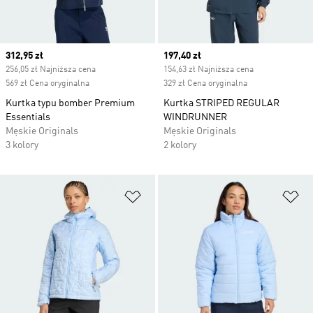
Current price
312,95 zł
Current price
197,40 zł
256,05 zł Najniższa cena
154,63 zł Najniższa cena
569 zł Cena oryginalna
329 zł Cena oryginalna
Kurtka typu bomber Premium
Kurtka STRIPED REGULAR
Essentials
WINDRUNNER
Męskie Originals
Męskie Originals
3 kolory
2 kolory
Dodaj do listy życzeń
Do