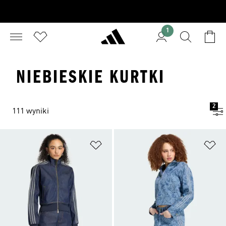
1
NIEBIESKIE KURTKI
2
111 wyniki
Dodaj do listy życzeń
Do