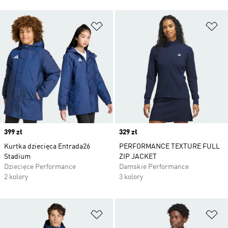
Dodaj do listy życzeń
Do
Price
399 zł
Price
329 zł
Kurtka dziecięca Entrada26
PERFORMANCE TEXTURE FULL
Stadium
ZIP JACKET
Dziecięce Performance
Damskie Performance
2 kolory
3 kolory
Dodaj do listy życzeń
Do