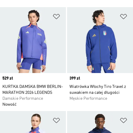
Dodaj do listy życzeń
Do
Price
529 zł
Price
399 zł
KURTKA DAMSKA BMW BERLIN-
Wiatrówka Włochy Tiro Travel z
MARATHON 2026 LEGENDS
suwakiem na całej długości
Damskie Performance
Męskie Performance
Nowość
Dodaj do listy życzeń
Do