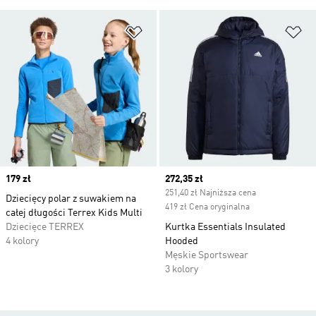
Dodaj do listy życzeń
Do
Price
179 zł
Current price
272,35 zł
251,40 zł Najniższa cena
Dziecięcy polar z suwakiem na
419 zł Cena oryginalna
całej długości Terrex Kids Multi
Dziecięce TERREX
Kurtka Essentials Insulated
4 kolory
Hooded
Męskie Sportswear
3 kolory