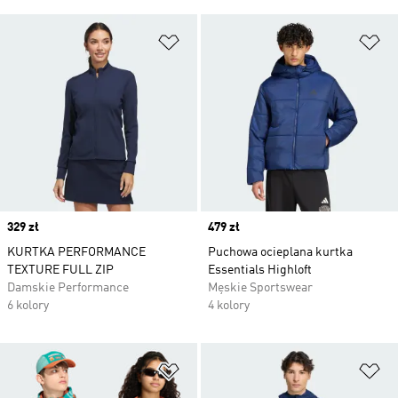
Dodaj do listy życzeń
Do
Price
329 zł
Price
479 zł
KURTKA PERFORMANCE
Puchowa ocieplana kurtka
TEXTURE FULL ZIP
Essentials Highloft
Damskie Performance
Męskie Sportswear
6 kolory
4 kolory
Dodaj do listy życzeń
Do