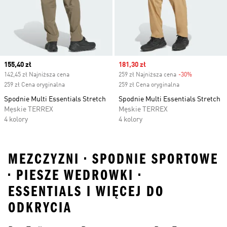
Current price
155,40 zł
Sale price
181,30 zł
142,45 zł Najniższa cena
259 zł Najniższa cena
-30%
Discount
259 zł Cena oryginalna
259 zł Cena oryginalna
Spodnie Multi Essentials Stretch
Spodnie Multi Essentials Stretch
Męskie TERREX
Męskie TERREX
4 kolory
4 kolory
MEZCZYZNI • SPODNIE SPORTOWE
• PIESZE WEDROWKI •
ESSENTIALS I WIĘCEJ DO
ODKRYCIA