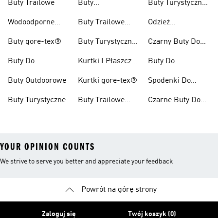
Buty Trailowe
Buty
Buty Turystyczne
Wspinaczkowe
Męskie
Wodoodporne
Buty Trailowe
Odzież
Buty Do Biegania
Damskie
Turystyczna
Buty gore-tex®
Buty Turystyczne
Czarny Buty Do
W Terenie
Damskie
Pieszych
Buty Do
Kurtki I Płaszcze
Buty Do
Wędrówek
Kolarzówki
Zimowe
Kolarstwa
Buty Outdoorowe
Kurtki gore-tex®
Spodenki Do
Górskiego Dla
Biegów
Kobiet
Buty Turystyczne
Buty Trailowe
Czarne Buty Do
Trailowych
Męskie
Biegów
Trailowych
YOUR OPINION COUNTS
We strive to serve you better and appreciate your feedback
Powrót na górę strony
Zaloguj się
Twój koszyk (0)