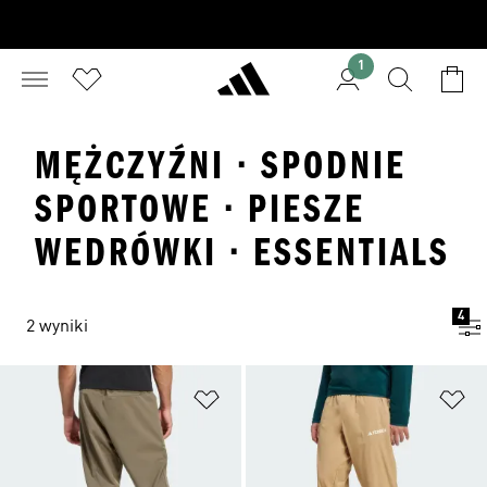
1
MĘŻCZYŹNI · SPODNIE
SPORTOWE · PIESZE
WEDRÓWKI · ESSENTIALS
4
2 wyniki
Dodaj do listy życzeń
Do