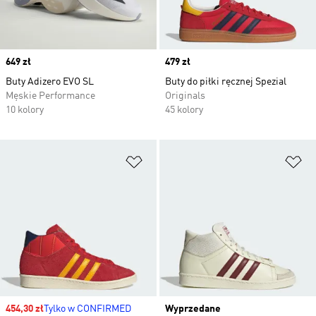
Price
649 zł
Price
479 zł
Buty Adizero EVO SL
Buty do piłki ręcznej Spezial
Męskie Performance
Originals
10 kolory
45 kolory
Dodaj do listy życzeń
Do
Sale price
454,30 zł
Tylko w CONFIRMED
Wyprzedane