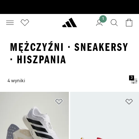
1
MĘŻCZYŹNI · SNEAKERSY
· HISZPANIA
3
4 wyniki
Dodaj do listy życzeń
Do