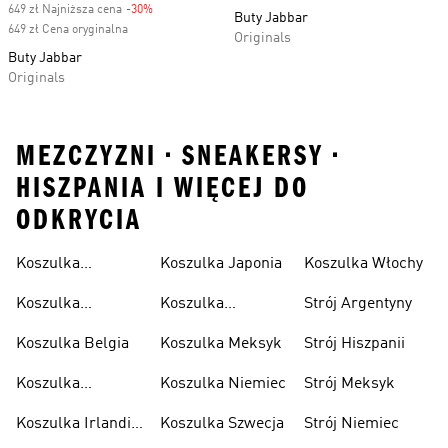
649 zł Najniższa cena
-30%
Discount
Buty Jabbar
649 zł Cena oryginalna
Originals
Buty Jabbar
Originals
MEZCZYZNI • SNEAKERSY •
HISZPANIA I WIĘCEJ DO
ODKRYCIA
Koszulka
Koszulka Japonia
Koszulka Włochy
Algierska
Koszulka
Koszulka
Strój Argentyny
Argentyna
Kolumbia
Koszulka Belgia
Koszulka Meksyk
Strój Hiszpanii
Koszulka
Koszulka Niemiec
Strój Meksyk
Hiszpania
Koszulka Irlandii
Koszulka Szwecja
Strój Niemiec