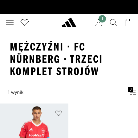
1
MĘŻCZYŹNI · FC
NÜRNBERG · TRZECI
KOMPLET STROJÓW
3
1 wynik
Dodaj do listy życzeń