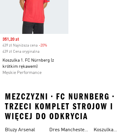
Sale price
351,20 zł
439 zł Najniższa cena
-20%
Discount
439 zł Cena oryginalna
Koszulka 1. FC Nürnberg (z
krótkim rękawem)
Męskie Performance
MEZCZYZNI • FC NURNBERG •
TRZECI KOMPLET STROJOW I
WIĘCEJ DO ODKRYCIA
Bluzy Arsenal
Dres Manchester
Koszulka
United
Juventus