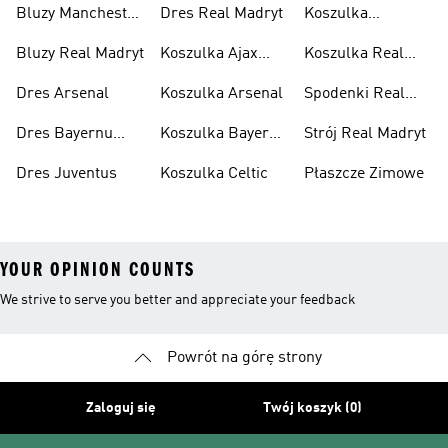
Bluzy Manchester
Dres Real Madryt
Koszulka
United
Manchester
Bluzy Real Madryt
Koszulka Ajax
Koszulka Real
United
Amsterdam
Madryt
Dres Arsenal
Koszulka Arsenal
Spodenki Real
Madryt
Dres Bayernu
Koszulka Bayernu
Strój Real Madryt
Monachium
Monachium
Dres Juventus
Koszulka Celtic
Płaszcze Zimowe
YOUR OPINION COUNTS
We strive to serve you better and appreciate your feedback
Powrót na górę strony
Zaloguj się
Twój koszyk (0)